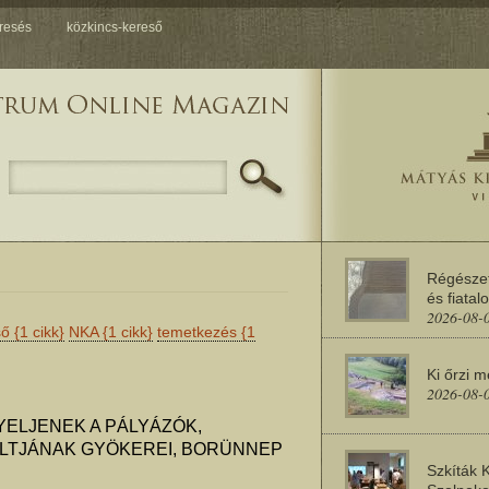
resés
közkincs-kereső
Régésze
és fiatal
2026-08-
ső
{1 cikk}
NKA
{1 cikk}
temetkezés
{1
Ki őrzi 
2026-08-
YELJENEK A PÁLYÁZÓK,
LTJÁNAK GYÖKEREI, BORÜNNEP
Szkíták 