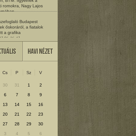
n, BTM: figyelnek a
i romokra, Nagy Lajos
yomában
03 06:20:19
zefoglaló Budapest
ek őskoráról, a fiatalok
tt a grafika
03 06:16:43
vője
27 22:37:30
Cs
P
Sz
V
lenítéséhez kattints ide!
30
31
1
2
6
7
8
9
13
14
15
16
20
21
22
23
27
28
29
30
3
4
5
6