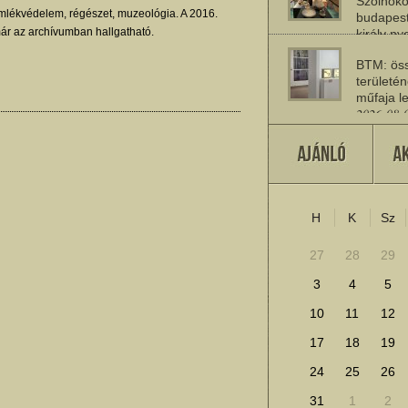
Szolnoko
lékvédelem, régészet, muzeológia. A 2016.
budapest
ár az archívumban hallgatható.
király n
2026-08-
BTM: öss
területén
műfaja le
2026-08-
A múlt jö
2026-07-
H
K
Sz
További cikkek megje
27
28
29
3
4
5
10
11
12
17
18
19
24
25
26
31
1
2