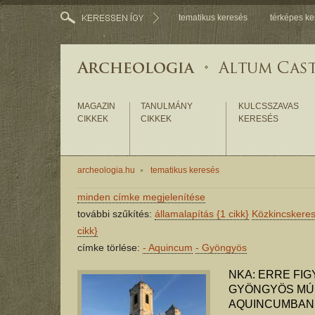
tematikus keresés
térképes ke
MAGAZIN
TANULMÁNY
KULCSSZAVAS
CIKKEK
CIKKEK
KERESÉS
archeologia.hu
tematikus keresés
minden címke megjelenítése
további szűkítés:
államalapítás
{1 cikk}
Közkincskere
cikk}
címke törlése:
-
Aquincum
-
Gyöngyös
NKA: ERRE FIG
GYÖNGYÖS MÚ
AQUINCUMBAN