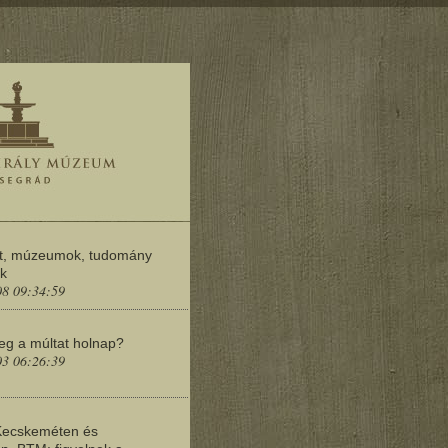
t, múzeumok, tudomány
ok
08 09:34:59
meg a múltat holnap?
03 06:26:39
Kecskeméten és