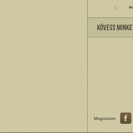
au
Megosztom