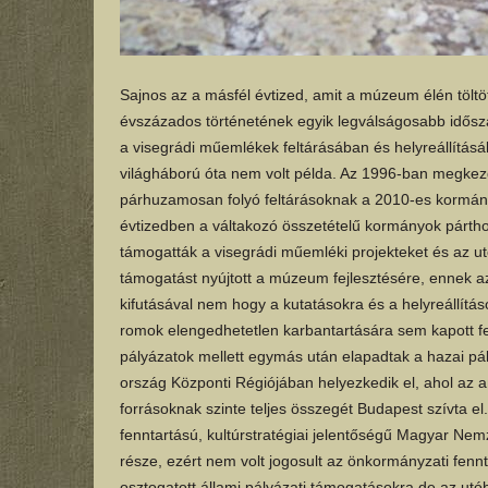
Sajnos az a másfél évtized, amit a múzeum élén tölt
évszázados történetének egyik legválságosabb idősza
a visegrádi műemlékek feltárásában és helyreállításá
világháború óta nem volt példa. Az 1996-ban megkezd
párhuzamosan folyó feltárásoknak a 2010-es kormányv
évtizedben a váltakozó összetételű kormányok pártho
támogatták a visegrádi műemléki projekteket és az ut
támogatást nyújtott a múzeum fejlesztésére, ennek 
kifutásával nem hogy a kutatásokra és a helyreállít
romok elengedhetetlen karbantartására sem kapott 
pályázatok mellett egymás után elapadtak a hazai pál
ország Központi Régiójában helyezkedik el, ahol az am
forrásoknak szinte teljes összegét Budapest szívta e
fenntartású, kultúrstratégiai jelentőségű Magyar N
része, ezért nem volt jogosult az önkormányzati fe
osztogatott állami pályázati támogatásokra de az utó