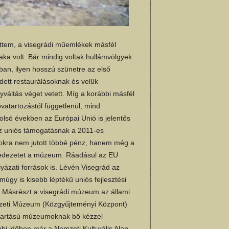
öttem, a visegrádi műemlékek másfél
ka volt. Bár mindig voltak hullámvölgyek
ban, ilyen hosszú szünetre az első
ett restaurálásoknak és velük
áltás véget vetett. Míg a korábbi másfél
vatartozástól függetlenül, mind
olsó években az Európai Unió is jelentős
az uniós támogatásnak a 2011-es
ásokra nem jutott többé pénz, hanem még a
fedezetet a múzeum. Ráadásul az EU
yázati források is. Lévén Visegrád az
úgy is kisebb léptékű uniós fejlesztési
l. Másrészt a visegrádi múzeum az állami
emzeti Múzeum (Közgyűjteményi Központ)
nntartású múzeumoknak bő kézzel
bbi időben már a Nemzeti Kulturális Alap