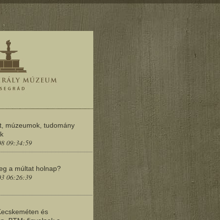
t, múzeumok, tudomány
ok
08 09:34:59
meg a múltat holnap?
03 06:26:39
Kecskeméten és