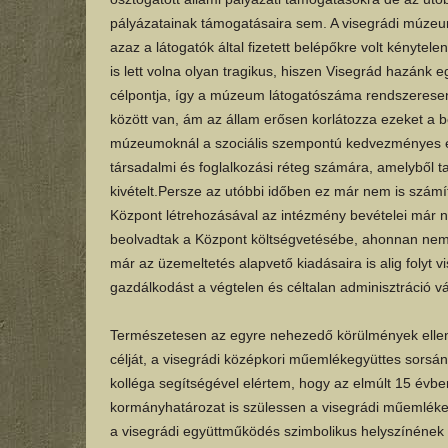
pályázatainak támogatásaira sem. A visegrádi múzeum
azaz a látogatók által fizetett belépőkre volt kényt
is lett volna olyan tragikus, hiszen Visegrád hazánk 
célpontja, így a múzeum látogatószáma rendszerese
között van, ám az állam erősen korlátozza ezeket a b
múzeumoknál a szociális szempontú kedvezményes és
társadalmi és foglalkozási réteg számára, amelyből 
kivételt.Persze az utóbbi időben ez már nem is szám
Központ létrehozásával az intézmény bevételei már
beolvadtak a Központ költségvetésébe, ahonnan nem c
már az üzemeltetés alapvető kiadásaira is alig folyt 
gazdálkodást a végtelen és céltalan adminisztráció vál
Természetesen az egyre nehezedő körülmények elle
célját, a visegrádi középkori műemlékegyüttes sorsán
kolléga segítségével elértem, hogy az elmúlt 15 évb
kormányhatározat is szülessen a visegrádi műemlékek
a visegrádi együttműködés szimbolikus helyszínének