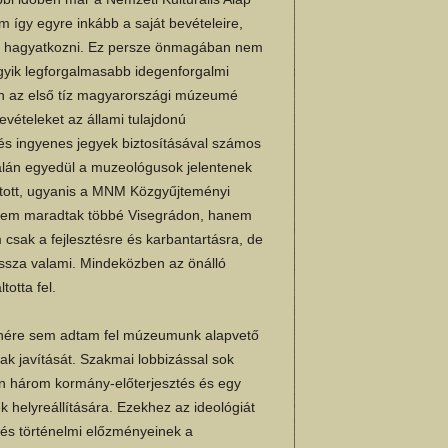
 így egyre inkább a saját bevételeire,
elen hagyatkozni. Ez persze önmagában nem
egyik legforgalmasabb idegenforgalmi
n az első tíz magyarországi múzeumé
evételeket az állami tulajdonú
 ingyenes jegyek biztosításával számos
talán egyedül a muzeológusok jelentenek
ított, ugyanis a MNM Közgyűjteményi
 nem maradtak többé Visegrádon, hanem
sak a fejlesztésre és karbantartásra, de
vissza valami. Mindeközben az önálló
totta fel.
nére sem adtam fel múzeumunk alapvető
ak javítását. Szakmai lobbizással sok
en három kormány-előterjesztés és egy
 helyreállítására. Ezekhez az ideológiát
 és történelmi előzményeinek a