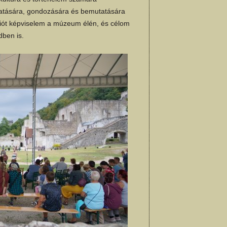
atására, gondozására és bemutatására
ciót képviselem a múzeum élén, és célom
dben is.