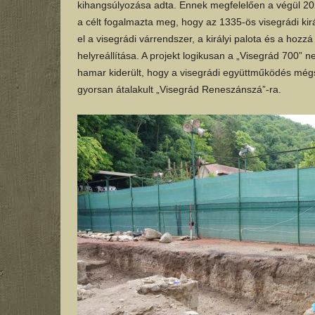
kihangsúlyozása adta. Ennek megfelelően a végül 2
a célt fogalmazta meg, hogy az 1335-ös visegrádi kirá
el a visegrádi várrendszer, a királyi palota és a hozz
helyreállítása. A projekt logikusan a „Visegrád 700” 
hamar kiderült, hogy a visegrádi együttműködés mégse
gyorsan átalakult „Visegrád Reneszánszá”-ra.