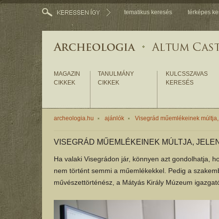
tematikus keresés
térképes ke
MAGAZIN
TANULMÁNY
KULCSSZAVAS
CIKKEK
CIKKEK
KERESÉS
archeologia.hu
ajánlók
Visegrád műemlékeinek múltja, 
VISEGRÁD MŰEMLÉKEINEK MÚLTJA, JELE
Ha valaki Visegrádon jár, könnyen azt gondolhatja, hog
nem történt semmi a műemlékekkel. Pedig a szakemb
művészettörténész, a Mátyás Király Múzeum igazgató