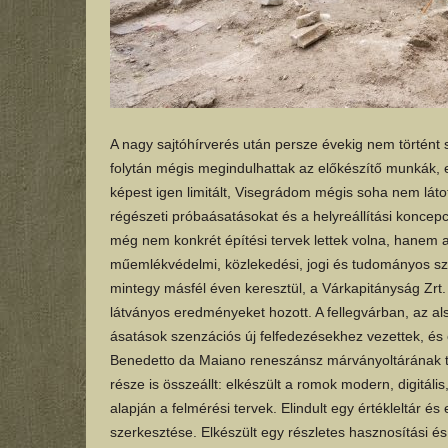
A nagy sajtóhírverés után persze évekig nem történt
folytán mégis megindulhattak az előkészítő munkák, 
képest igen limitált, Visegrádom mégis soha nem lát
régészeti próbaásatásokat és a helyreállítási koncepci
még nem konkrét építési tervek lettek volna, hanem a f
műemlékvédelmi, közlekedési, jogi és tudományos sze
mintegy másfél éven keresztül, a Várkapitányság Zrt. 
látványos eredményeket hozott. A fellegvárban, az al
ásatások szenzációs új felfedezésekhez vezettek, és o
Benedetto da Maiano reneszánsz márványoltárának tö
része is összeállt: elkészült a romok modern, digitál
alapján a felmérési tervek. Elindult egy értékleltár és
szerkesztése. Elkészült egy részletes hasznosítási é