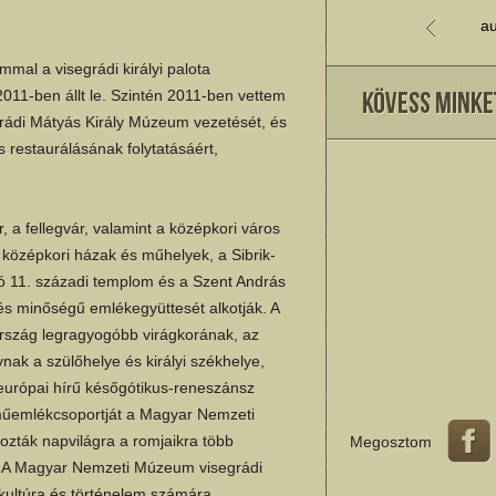
au
mal a visegrádi királyi palota
11-ben állt le. Szintén 2011-ben vettem
rádi Mátyás Király Múzeum vezetését, és
restaurálásának folytatásáért,
r, a fellegvár, valamint a középkori város
 középkori házak és műhelyek, a Sibrik-
ló 11. századi templom és a Szent András
és minőségű emlékegyüttesét alkotják. A
rország legragyogóbb virágkorának, az
nak a szülőhelye és királyi székhelye,
európai hírű későgótikus-reneszánsz
 műemlékcsoportját a Magyar Nemzeti
ozták napvilágra a romjaikra több
Megosztom
ól. A Magyar Nemzeti Múzeum visegrádi
kultúra és történelem számára