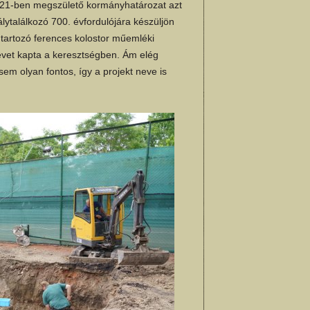
021-ben megszülető kormányhatározat azt
lytalálkozó 700. évfordulójára készüljön
á tartozó ferences kolostor műemléki
nevet kapta a keresztségben. Ám elég
m olyan fontos, így a projekt neve is