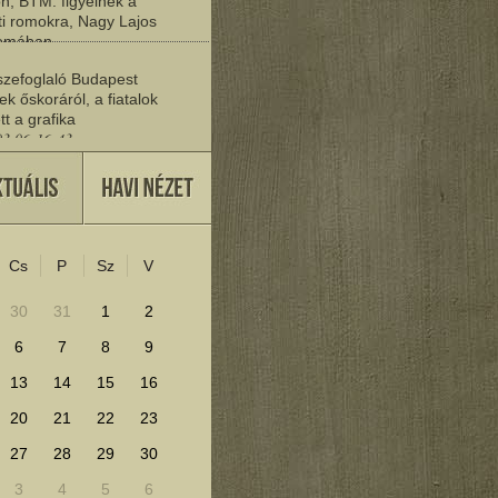
n, BTM: figyelnek a
i romokra, Nagy Lajos
yomában
03 06:20:19
zefoglaló Budapest
ek őskoráról, a fiatalok
tt a grafika
03 06:16:43
vője
27 22:37:30
Cs
P
Sz
V
lenítéséhez kattints ide!
30
31
1
2
6
7
8
9
13
14
15
16
20
21
22
23
27
28
29
30
3
4
5
6