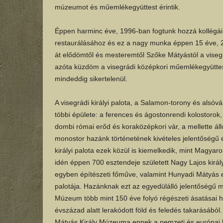
múzeumot és műemlékegyüttest érintik.
Éppen harminc éve, 1996-ban fogtunk hozzá kollégáim
restaurálásához és ez a nagy munka éppen 15 éve, 20
át elődömtől és mesteremtől Szőke Mátyástól a viseg
azóta küzdöm a visegrádi középkori műemlékegyüttes 
mindeddig sikertelenül.
A visegrádi királyi palota, a Salamon-torony és alsóvá
többi épülete: a ferences és ágostonrendi kolostorok,
dombi római erőd és koraközépkori vár, a mellette ál
monostor hazánk történetének kivételes jelentőségű 
királyi palota ezek közül is kiemelkedik, mint Magya
idén éppen 700 esztendeje született Nagy Lajos király
egyben építészeti főműve, valamint Hunyadi Mátyás 
palotája. Hazánknak ezt az egyedülálló jelentőségű
Múzeum több mint 150 éve folyó régészeti ásatásai h
évszázad alatt lerakódott föld és feledés takarásáb
Mátyás Király Múzeuma ennek a nemzeti és európai 