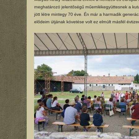
meghatározó jelentőségű műemlékegyüttesnek a kut
jött létre mintegy 70 éve. Én már a harmadik generá
elődeim útjának követése volt ez elmúlt másfél évtize