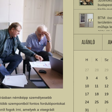
Szolnoko
budapest
király n
2026-08-
BTM: öss
területén
műfaja le
2026-08-
A múlt jö
2026-07-
H
K
Sz
További cikkek megje
27
28
29
3
4
5
10
11
12
17
18
19
i írásban némiképp személyesebb
24
25
26
 több szempontból fontos fordulópontokat
ról fogok írni, amelyek a visegrádi
31
1
2