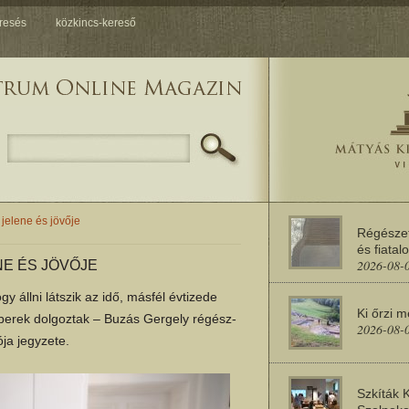
resés
közkincs-kereső
jelene és jövője
Régésze
és fiatal
2026-08-
NE ÉS JÖVŐJE
y állni látszik az idő, másfél évtizede
Ki őrzi 
erek dolgoztak – Buzás Gergely régész-
2026-08-
ja jegyzete.
Szkíták 