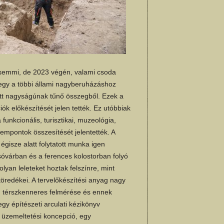
 semmi, de 2023 végén, valami csoda
egy a többi állami nagyberuházáshoz
ott nagyságúnak tűnő összegből. Ezek a
ók előkészítését jelen tették. Ez utóbbiak
unkcionális, turisztikai, muzeológia,
mpontok összesítését jelentették. A
égisze alatt folytatott munka igen
sóvárban és a ferences kolostorban folyó
lyan leleteket hoztak felszínre, mint
redékei. A tervelőkészítési anyag nagy
is, térszkenneres felmérése és ennek
 egy építészeti arculati kézikönyv
s üzemeltetési koncepció, egy