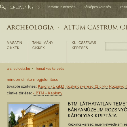
tematikus keresés
térképes keresés
közk
MAGAZIN
TANULMÁNY
KULCSSZAVAS
CIKKEK
CIKKEK
KERESÉS
archeologia.hu
tematikus keresés
minden címke megjelenítése
további szűkítés:
Károlyi
{1 cikk}
Közkincskereső
{1 cikk}
Rozsnyó
címke törlése:
-
BTM
-
Kaplony
BTM: LÁTHATATLAN TEME
BÁNYAMÚZEUM ROZSNYÓN
KÁROLYIAK KRIPTÁJA
Közkincs-kereső: műemlékvédelem, ré