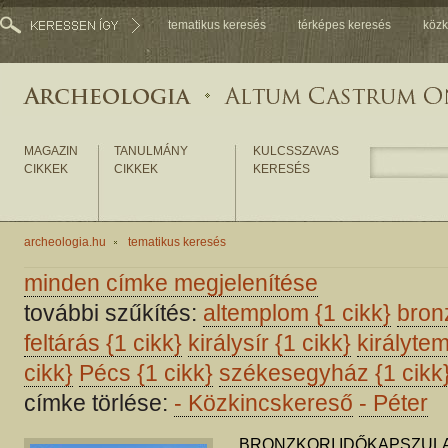
tematikus keresés
térképes keresés
közk
MAGAZIN
TANULMÁNY
KULCSSZAVAS
CIKKEK
CIKKEK
KERESÉS
archeologia.hu
tematikus keresés
minden címke megjelenítése
további szűkítés:
altemplom
{1 cikk}
bron
feltárás
{1 cikk}
királysír
{1 cikk}
királyt
cikk}
Pécs
{1 cikk}
székesegyház
{1 cikk
címke törlése:
-
Közkincskereső
-
Péter
BRONZKORI IDŐKAPSZULA