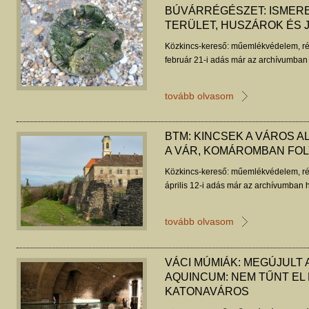
BÚVÁRRÉGÉSZET: ISMER
TERÜLET, HUSZÁROK ÉS 
Közkincs-kereső: műemlékvédelem, ré
február 21-i adás már az archívumban 
tovább olvasom
BTM: KINCSEK A VÁROS A
A VÁR, KOMÁROMBAN FOL
Közkincs-kereső: műemlékvédelem, ré
április 12-i adás már az archívumban h
tovább olvasom
VÁCI MÚMIÁK: MEGÚJULT A
AQUINCUM: NEM TŰNT EL
KATONAVÁROS