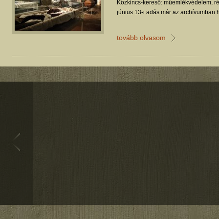
Közkincs-kereső: műemlékvédelem, ré
június 13-i adás már az archívumban h
tovább olvasom