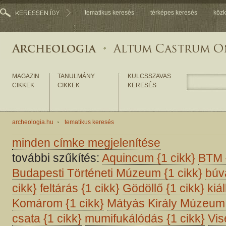
tematikus keresés
térképes keresés
közk
MAGAZIN
TANULMÁNY
KULCSSZAVAS
CIKKEK
CIKKEK
KERESÉS
archeologia.hu
tematikus keresés
minden címke megjelenítése
további szűkítés:
Aquincum
{1 cikk}
BTM
Budapesti Történeti Múzeum
{1 cikk}
búv
cikk}
feltárás
{1 cikk}
Gödöllő
{1 cikk}
kiál
Komárom
{1 cikk}
Mátyás Király Múzeu
csata
{1 cikk}
mumifukálódás
{1 cikk}
Vi