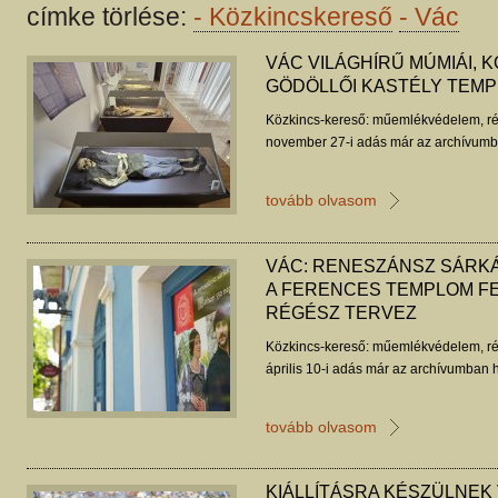
címke törlése:
-
Közkincskereső
-
Vác
VÁC VILÁGHÍRŰ MÚMIÁI, 
GÖDÖLLŐI KASTÉLY TEM
Közkincs-kereső: műemlékvédelem, ré
november 27-i adás már az archívumba
tovább olvasom
VÁC: RENESZÁNSZ SÁRKÁ
A FERENCES TEMPLOM F
RÉGÉSZ TERVEZ
Közkincs-kereső: műemlékvédelem, ré
április 10-i adás már az archívumban h
tovább olvasom
KIÁLLÍTÁSRA KÉSZÜLNEK