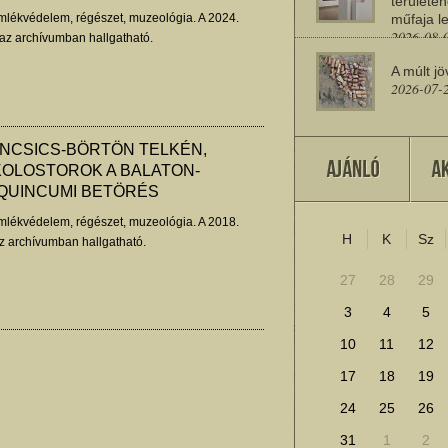
területén
lékvédelem, régészet, muzeológia. A 2024.
műfaja le
2026-08-
 az archívumban hallgatható.
A múlt jö
2026-07-
ÁNCSICS-BÖRTÖN TELKÉN,
Miért sz
OLOSTOROK A BALATON-
2026-07-
AQUINCUMI BETÖRÉS
lékvédelem, régészet, muzeológia. A 2018.
H
K
Sz
További cikkek megje
z archívumban hallgatható.
27
28
29
3
4
5
10
11
12
17
18
19
24
25
26
31
1
2