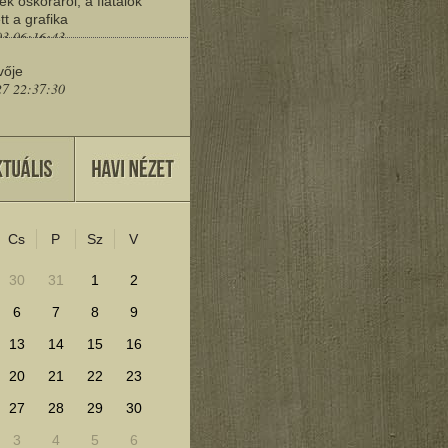
ek őskoráról, a fiatalok
tt a grafika
03 06:16:43
vője
27 22:37:30
eresd a műemlékeket?
25 11:30:41
Cs
P
Sz
V
lenítéséhez kattints ide!
30
31
1
2
6
7
8
9
13
14
15
16
20
21
22
23
27
28
29
30
3
4
5
6