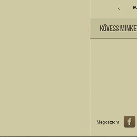
au
Megosztom