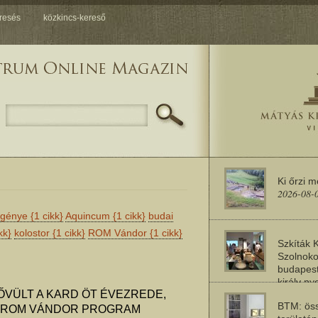
resés
közkincs-kereső
Ki őrzi 
2026-08-
egénye
{1 cikk}
Aquincum
{1 cikk}
budai
kk}
kolostor
{1 cikk}
ROM Vándor
{1 cikk}
Szkíták 
Szolnoko
budapest
király n
2026-08-
ŐVÜLT A KARD ÖT ÉVEZREDE,
BTM: öss
A ROM VÁNDOR PROGRAM