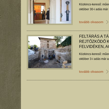
Közkincs-kereső: műem
október 30-i adás már
tovább olvasom
FELTÁRÁS A T
REJTŐZKÖDŐ K
FELVIDÉKEN, 
Közkincs-kereső: műem
október 3-i adás már a
tovább olvasom