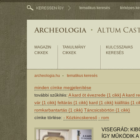
tematikus keresés
térképes ke
MAGAZIN
TANULMÁNY
KULCSSZAVAS
CIKKEK
CIKKEK
KERESÉS
archeologia.hu
tematikus keresés
minden címke megjelenítése
további szűkítés:
A kard öt évezrede
{1 cikk}
A kard r
vár
{1 cikk}
feltárás
{1 cikk}
kard
{1 cikk}
kiállítás
{1 ci
romkarbantartás
{1 cikk}
Táncsicsbörtön
{1 cikk}
címke törlése:
-
Közkincskereső
-
rom
VISEGRÁD: KIB
ÍGY MŰKÖDIK 