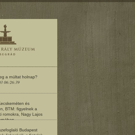
meg a múltat holnap?
03 06:26:39
Kecskeméten és
n, BTM: figyelnek a
i romokra, Nagy Lajos
yomában
03 06:20:19
zefoglaló Budapest