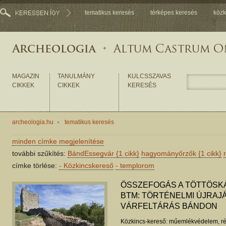
tematikus keresés
térképes keresés
közk
MAGAZIN
TANULMÁNY
KULCSSZAVAS
CIKKEK
CIKKEK
KERESÉS
archeologia.hu
tematikus keresés
minden címke megjelenítése
további szűkítés:
BándEssegvár
{1 cikk}
hagyományőrzők
{1 cikk}
címke törlése:
-
Közkincskereső
-
templorom
ÖSSZEFOGÁS A TÖTTÖSK
BTM: TÖRTÉNELMI ÚJRAJ
VÁRFELTÁRÁS BÁNDON
Közkincs-kereső: műemlékvédelem, ré