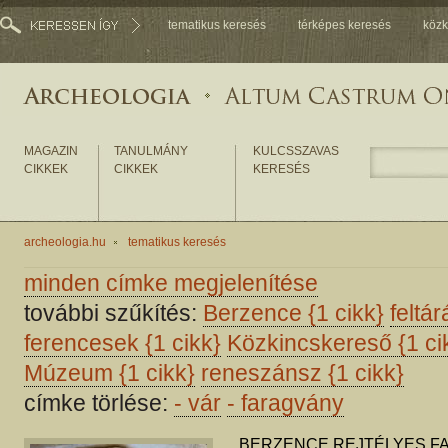
tematikus keresés
térképes keresés
közk
MAGAZIN
TANULMÁNY
KULCSSZAVAS
CIKKEK
CIKKEK
KERESÉS
archeologia.hu
tematikus keresés
minden címke megjelenítése
további szűkítés:
Berzence
{1 cikk}
feltá
ferencesek
{1 cikk}
Közkincskereső
{1 ci
Múzeum
{1 cikk}
reneszánsz
{1 cikk}
címke törlése:
-
vár
-
faragvány
BERZENCE REJTÉLYES F