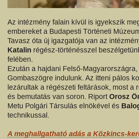
Az intézmény falain kívül is igyekszik me
embereket a Budapesti Történeti Múze
Tavasz óta új igazgatója van az intézmé
Katalin
régész-történésszel beszélgetün
felében.
Ezután a hajdani Felső-Magyarországra, 
Gombaszögre indulunk. Az itteni pálos k
lezárultak a régészeti feltárások, most 
és bemutatás van soron. Riport
Orosz Ör
Metu Polgári Társulás elnökével és
Balo
technikussal.
A meghallgatható adás a Közkincs-ke