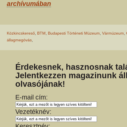
archívumában
Közkincskereső
,
BTM
,
Budapesti Történeti Múzeum
,
Vármúzeum
,
állagmegóvás
,
Érdekesnek, hasznosnak talá
Jelentkezzen magazinunk ál
olvasójának!
E-mail cím:
Vezetéknév:
Keresztnév: