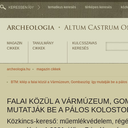
tematikus keresés
térképes keresés
közk
MAGAZIN
TANULMÁNY
KULCSSZAVAS
CIKKEK
CIKKEK
KERESÉS
archeologia.hu
magazin cikkek
BTM: kilép a falai közül a Vármúzeum, Gombaszög: így mutatják be a pálos 
FALAI KÖZÜL A VÁRMÚZEUM, GO
MUTATJÁK BE A PÁLOS KOLOSTO
Közkincs-kereső: műemlékvédelem, régé