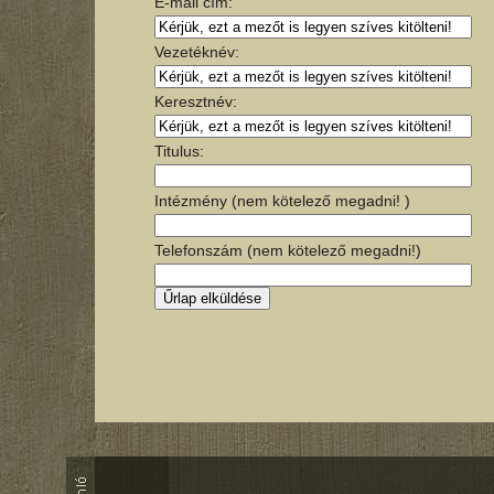
E-mail cím:
Vezetéknév:
Keresztnév:
Titulus:
Intézmény (nem kötelező megadni! )
Telefonszám (nem kötelező megadni!)