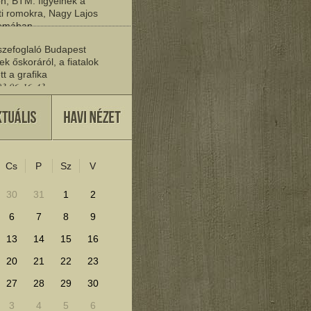
n, BTM: figyelnek a
i romokra, Nagy Lajos
yomában
03 06:20:19
zefoglaló Budapest
ek őskoráról, a fiatalok
tt a grafika
03 06:16:43
vője
27 22:37:30
Cs
P
Sz
V
lenítéséhez kattints ide!
30
31
1
2
6
7
8
9
13
14
15
16
20
21
22
23
27
28
29
30
3
4
5
6