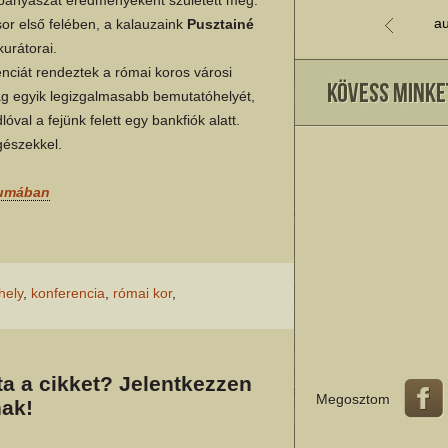
au
űsor első felében, a kalauzaink
Pusztainé
kurátorai.
ciát rendeztek a római koros városi
zág egyik legizgalmasabb bemutatóhelyét,
val a fejünk felett egy bankfiók alatt.
észekkel.
vumában
hely
,
konferencia
,
római kor
,
a a cikket? Jelentkezzen
Megosztom
ak!