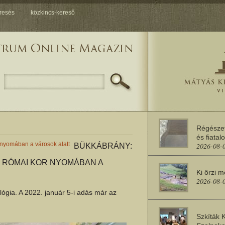
resés
közkincs-kereső
Régésze
és fiatal
 nyomában a városok alatt
2026-08-
BÜKKÁBRÁNY:
 RÓMAI KOR NYOMÁBAN A
Ki őrzi 
2026-08-
gia. A 2022. január 5-i adás már az
Szkíták 