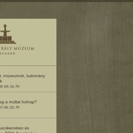
t, múzeumok, tudomány
ok
08 09:34:59
meg a múltat holnap?
03 06:26:39
Kecskeméten és