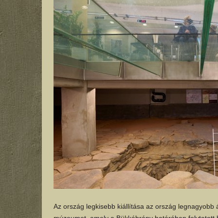
Az ország legkisebb kiállítása az ország legnagyobb ás
múzeumot, amely a Bükkábrány határában folytatott