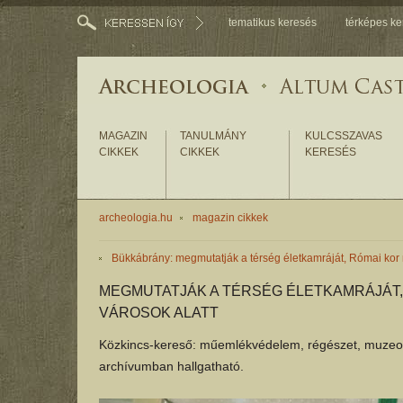
tematikus keresés
térképes ke
MAGAZIN
TANULMÁNY
KULCSSZAVAS
CIKKEK
CIKKEK
KERESÉS
archeologia.hu
magazin cikkek
Bükkábrány: megmutatják a térség életkamráját, Római kor
MEGMUTATJÁK A TÉRSÉG ÉLETKAMRÁJÁT,
VÁROSOK ALATT
Közkincs-kereső: műemlékvédelem, régészet, muzeoló
archívumban hallgatható.