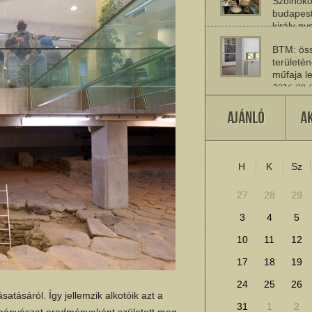
Szolnoko
budapest
király n
2026-08-
BTM: öss
területén
műfaja le
2026-08-
A múlt jö
2026-07-
H
K
Sz
További cikkek megje
27
28
29
3
4
5
10
11
12
17
18
19
24
25
26
atásáról. Így jellemzik alkotóik azt a
31
1
2
 bányászat eredményeként született meg.