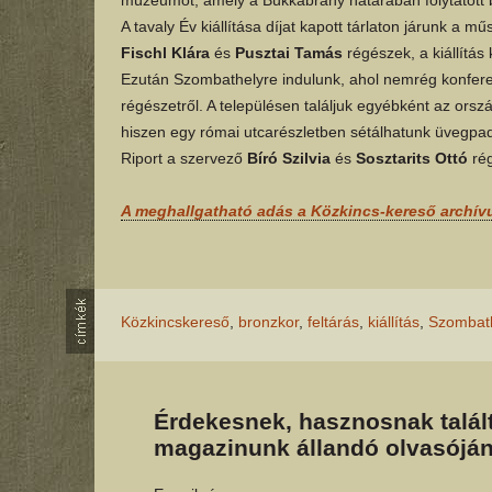
A tavaly Év kiállítása díjat kapott tárlaton járunk a m
Fischl Klára
és
Pusztai Tamás
régészek, a kiállítás 
Ezután Szombathelyre indulunk, ahol nemrég konferen
régészetről. A településen találjuk egyébként az ors
hiszen egy római utcarészletben sétálhatunk üvegpadló
Riport a szervező
Bíró Szilvia
és
Sosztarits Ottó
rég
A meghallgatható adás a Közkincs-kereső archí
Közkincskereső
,
bronzkor
,
feltárás
,
kiállítás
,
Szombat
Érdekesnek, hasznosnak talált
magazinunk állandó olvasóján