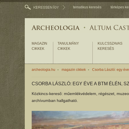
tematikus keresés
térképes ke
MAGAZIN
TANULMÁNY
KULCSSZAVAS
CIKKEK
CIKKEK
KERESÉS
archeologia.hu
magazin cikkek
Csorba László: egy éve
CSORBA LÁSZLÓ: EGY ÉVE A BTM ÉLÉN, S
Közkincs-kereső: műemlékvédelem, régészet, muzeológ
archívumban hallgatható.