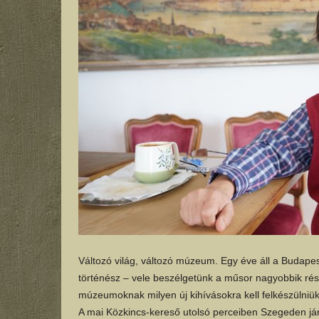
Változó világ, változó múzeum. Egy éve áll a Budape
történész – vele beszélgetünk a műsor nagyobbik rész
múzeumoknak milyen új kihívásokra kell felkészülniük
A mai Közkincs-kereső utolsó perceiben Szegeden jár