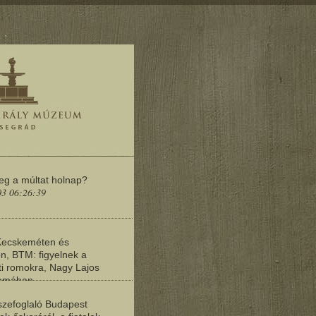
meg a múltat holnap?
03 06:26:39
Kecskeméten és
n, BTM: figyelnek a
i romokra, Nagy Lajos
yomában
03 06:20:19
zefoglaló Budapest