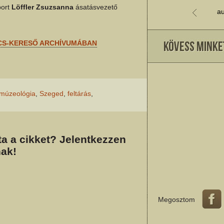
port
Löffler Zsuzsanna
ásatásvezető
au
CS-KERESŐ ARCHÍVUMÁBAN
múzeológia
,
Szeged
,
feltárás
,
a a cikket? Jelentkezzen
ak!
Megosztom