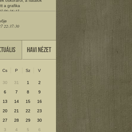
ek őskoráról, a fiatalok
tt a grafika
03 06:16:43
vője
27 22:37:30
eresd a műemlékeket?
25 11:30:41
Cs
P
Sz
V
lenítéséhez kattints ide!
30
31
1
2
6
7
8
9
13
14
15
16
20
21
22
23
27
28
29
30
3
4
5
6