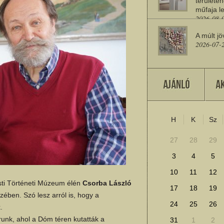
területén
műfaja le
2026-08-
A múlt jö
2026-07-
Miért sz
2026-07-
H
K
Sz
További cikkek megje
27
28
29
3
4
5
10
11
12
sti Történeti Múzeum élén
Csorba László
17
18
19
ében. Szó lesz arról is, hogy a
24
25
26
.
unk, ahol a Dóm téren kutatták a
31
1
2