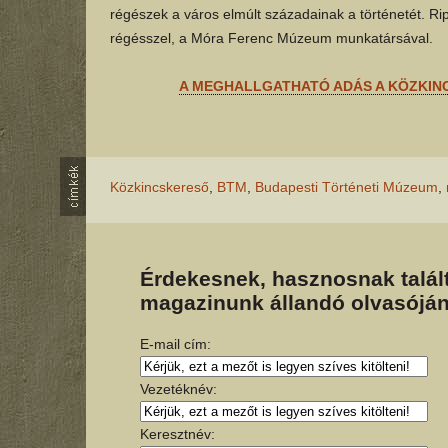
régészek a város elmúlt századainak a történetét. Ri
régésszel, a Móra Ferenc Múzeum munkatársával.
A MEGHALLGATHATÓ ADÁS A KÖZKIN
Közkincskereső
,
BTM
,
Budapesti Történeti Múzeum
,
Érdekesnek, hasznosnak talált
magazinunk állandó olvasóján
E-mail cím:
Vezetéknév:
Keresztnév: