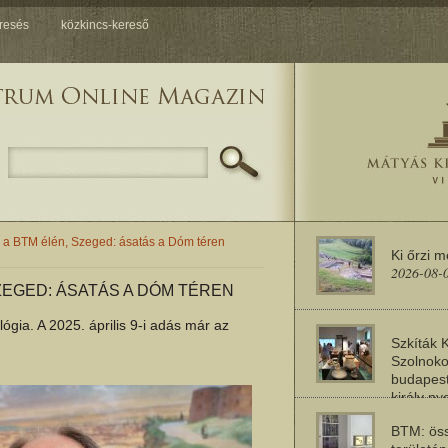
resés
közkincs-kereső
 a BTM élén, Szeged: ásatás a Dóm téren
Ki őrzi 
2026-08-
ZEGED: ÁSATÁS A DÓM TÉREN
ia. A 2025. április 9-i adás már az
Szkíták 
Szolnoko
budapest
király n
2026-08-
BTM: öss