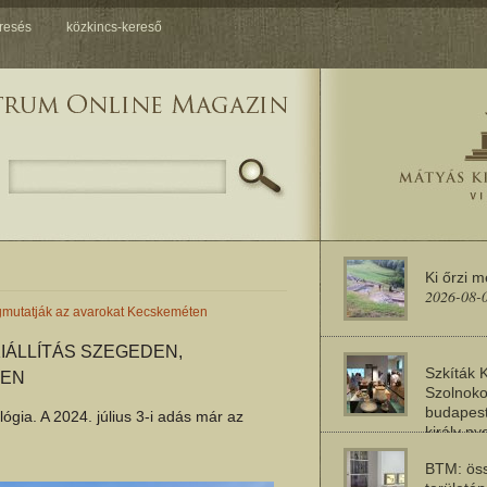
resés
közkincs-kereső
Ki őrzi 
2026-08-
gmutatják az avarokat Kecskeméten
ÁLLÍTÁS SZEGEDEN,
Szkíták 
TEN
Szolnoko
budapest
ia. A 2024. július 3-i adás már az
király n
2026-08-
BTM: öss