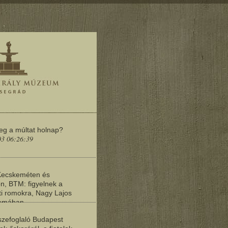
meg a múltat holnap?
03 06:26:39
Kecskeméten és
n, BTM: figyelnek a
i romokra, Nagy Lajos
yomában
03 06:20:19
zefoglaló Budapest