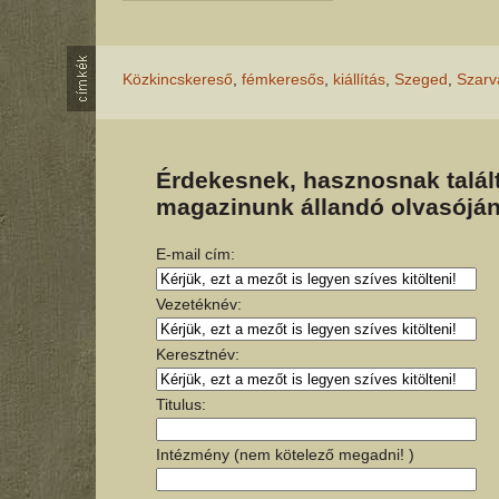
Közkincskereső
,
fémkeresős
,
kiállítás
,
Szeged
,
Szarv
Érdekesnek, hasznosnak talált
magazinunk állandó olvasóján
E-mail cím:
Vezetéknév:
Keresztnév:
Titulus:
Intézmény (nem kötelező megadni! )