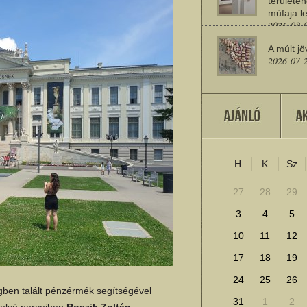
területén
műfaja le
2026-08-
A múlt jö
2026-07-
Miért sz
2026-07-
H
K
Sz
További cikkek megje
27
28
29
3
4
5
10
11
12
17
18
19
24
25
26
ségben talált pénzérmék segítségével
31
1
2
 első perceiben
Roszik Zoltán