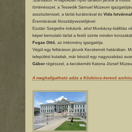
történésszel, a Tessedik Sámuel Múzeum igazgatójáv
asszisztenssel, a tárlat kurátorával és
Vida Istvánnal
Éremtárának főosztályvezetőjével.
Ezután Szegedre indulunk, ahol Munkácsy-kiállítás vár
képet bemutató tárlat a festő szinte minden korszakát
Fogas Ottó
, az intézmény igazgatója.
Végül egy feltáráson járunk Kecskemét határában. Mí
települést kutattak, már készül egy nagyszabású ava
Gábor
régésszel, a kecskeméti Katona József Múze
A meghallgatható adás a Közkincs-kereső archí