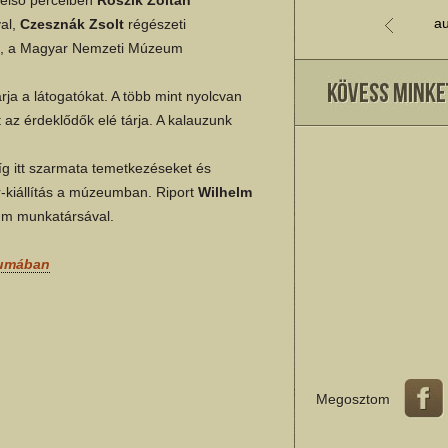
au
al,
Czesznák Zsolt
régészeti
, a Magyar Nemzeti Múzeum
ja a látogatókat. A több mint nyolcvan
 az érdeklődők elé tárja. A kalauzunk
g itt szarmata temetkezéseket és
r-kiállítás a múzeumban. Riport
Wilhelm
um munkatársával.
vumában
Megosztom