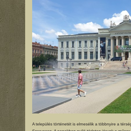
A település történetét is elmesélik a többnyire a tér
Szarvason. A napokban nyíló tárlaton járunk a műsor