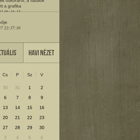
ek őskoráról, a fiatalok
tt a grafika
03 06:16:43
vője
27 22:37:30
eresd a műemlékeket?
25 11:30:41
Cs
P
Sz
V
lenítéséhez kattints ide!
30
31
1
2
6
7
8
9
13
14
15
16
20
21
22
23
27
28
29
30
3
4
5
6