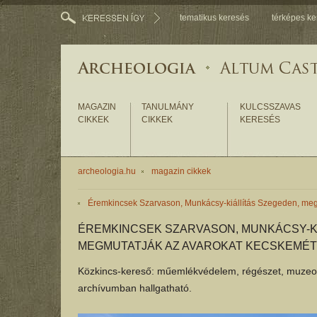
tematikus keresés
térképes ke
MAGAZIN
TANULMÁNY
KULCSSZAVAS
CIKKEK
CIKKEK
KERESÉS
archeologia.hu
magazin cikkek
Éremkincsek Szarvason, Munkácsy-kiállítás Szegeden, me
ÉREMKINCSEK SZARVASON, MUNKÁCSY-KI
MEGMUTATJÁK AZ AVAROKAT KECSKEMÉ
Közkincs-kereső: műemlékvédelem, régészet, muzeológ
archívumban hallgatható.