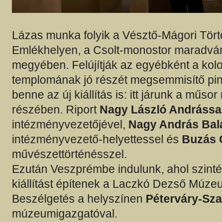
Lázas munka folyik a Vésztő-Mágori Tört
Emlékhelyen, a Csolt-monostor maradvá
megyében. Felújítják az egyébként a kolo
templomának jó részét megsemmisítő pin
benne az új kiállítás is: itt járunk a műso
részében. Riport
Nagy László Andrássa
intézményvezetőjével,
Nagy András Bal
intézményvezető-helyettessel és
Buzás 
művészettörténésszel.
Ezután Veszprémbe indulunk, ahol szinté
kiállítást építenek a Laczkó Dezső Múz
Beszélgetés a helyszínen
Péterváry-Szan
múzeumigazgatóval.