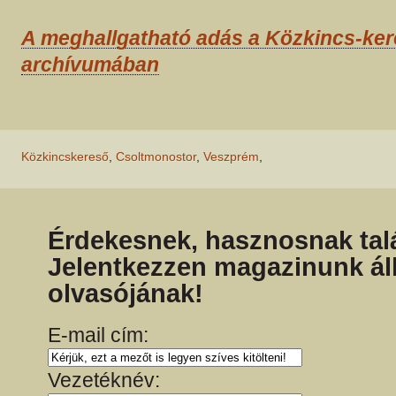
A meghallgatható adás a Közkincs-ke
archívumában
Közkincskereső
,
Csoltmonostor
,
Veszprém
,
Érdekesnek, hasznosnak talá
Jelentkezzen magazinunk ál
olvasójának!
E-mail cím:
Vezetéknév: