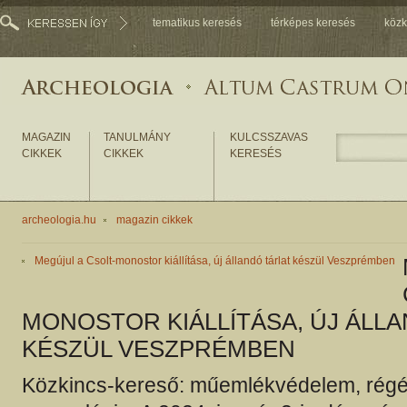
tematikus keresés
térképes keresés
közk
MAGAZIN
TANULMÁNY
KULCSSZAVAS
CIKKEK
CIKKEK
KERESÉS
archeologia.hu
magazin cikkek
Megújul a Csolt-monostor kiállítása, új állandó tárlat készül Veszprémben
MONOSTOR KIÁLLÍTÁSA, ÚJ ÁLL
KÉSZÜL VESZPRÉMBEN
Közkincs-kereső: műemlékvédelem, régé