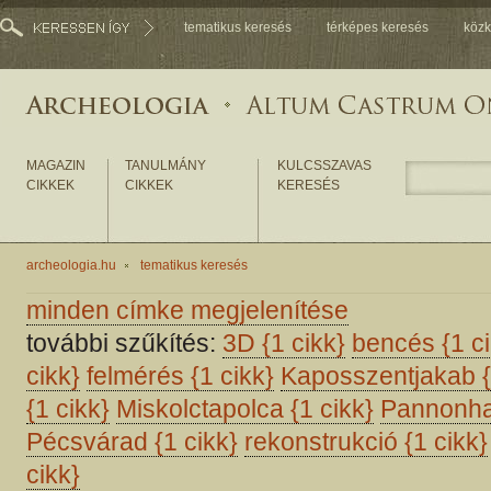
tematikus keresés
térképes keresés
közk
MAGAZIN
TANULMÁNY
KULCSSZAVAS
CIKKEK
CIKKEK
KERESÉS
archeologia.hu
tematikus keresés
minden címke megjelenítése
további szűkítés:
3D
{1 cikk}
bencés
{1 c
cikk}
felmérés
{1 cikk}
Kaposszentjakab
{1 cikk}
Miskolctapolca
{1 cikk}
Pannonh
Pécsvárad
{1 cikk}
rekonstrukció
{1 cikk}
cikk}