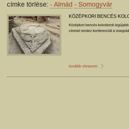
címke törlése:
-
Almád
-
Somogyvár
KÖZÉPKORI BENCÉS KOL
Középkori bencés kolostorok legújab
címmel rendez konferenciát a visegrá
tovább olvasom