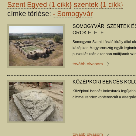
Szent Egyed
{1 cikk}
szentek
{1 cikk}
címke törlése:
-
Somogyvár
SOMOGYVÁR: SZENTEK É
ÖRÖK ÉLETE
Somogyvár Szent László király által al
középkori Magyarország egyik legfonto
pusztulás után azonban múltjának szi
merült, és a ránk maradt kő- és adattö
tovább olvasom
tudomány a legjobb szándékkal is bizo
KÖZÉPKORI BENCÉS KOL
Középkori bencés kolostorok legújab
címmel rendez konferenciát a visegrá
tovább olvasom