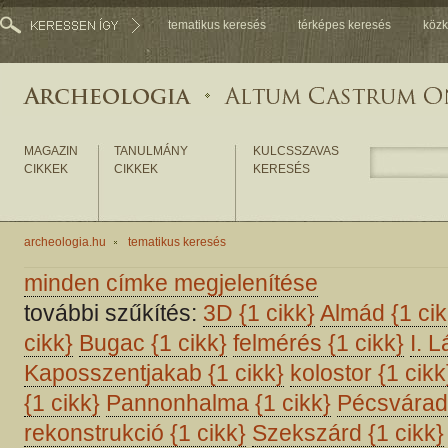
tematikus keresés
térképes keresés
közk
MAGAZIN
TANULMÁNY
KULCSSZAVAS
CIKKEK
CIKKEK
KERESÉS
archeologia.hu
tematikus keresés
minden címke megjelenítése
további szűkítés:
3D
{1 cikk}
Almád
{1 cik
cikk}
Bugac
{1 cikk}
felmérés
{1 cikk}
I. 
Kaposszentjakab
{1 cikk}
kolostor
{1 cikk
{1 cikk}
Pannonhalma
{1 cikk}
Pécsvára
rekonstrukció
{1 cikk}
Szekszárd
{1 cikk}