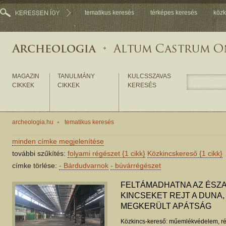
tematikus keresés
térképes keresés
közk
MAGAZIN
TANULMÁNY
KULCSSZAVAS
CIKKEK
CIKKEK
KERESÉS
archeologia.hu
tematikus keresés
minden címke megjelenítése
további szűkítés:
folyami régészet
{1 cikk}
Közkincskereső
{1 cikk}
címke törlése:
-
Bárdudvarnok
-
búvárrégészet
FELTÁMADHATNA AZ ÉSZA
KINCSEKET REJT A DUNA
MEGKERÜLT APÁTSÁG
Közkincs-kereső: műemlékvédelem, ré