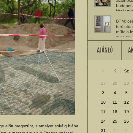
Szolnoko
budapest
király n
2026-08-
BTM: öss
területén
műfaja le
2026-08-
A múlt jö
2026-07-
H
K
Sz
További cikkek megje
27
28
29
3
4
5
10
11
12
17
18
19
24
25
26
e előtt megszűnt, s amelyet sokáig hiába
31
1
2
ítani a maradványait. A Szeged-szőregi