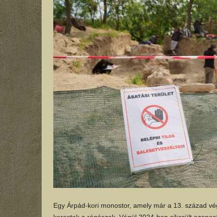
Egy Árpád-kori monostor, amely már a 13. század vég
kerestek a régészek. Végül 2024-ben sikerült azonos