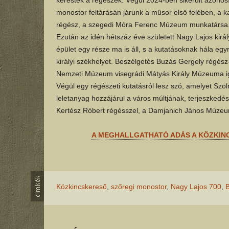
monostor feltárásán járunk a műsor első felében, a 
régész, a szegedi Móra Ferenc Múzeum munkatársa
Ezután az idén hétszáz éve született Nagy Lajos király
épület egy része ma is áll, s a kutatásoknak hála eg
királyi székhelyet. Beszélgetés Buzás Gergely régés
Nemzeti Múzeum visegrádi Mátyás Király Múzeuma i
Végül egy régészeti kutatásról lesz szó, amelyet Sz
leletanyag hozzájárul a város múltjának, terjeszked
Kertész Róbert régésszel, a Damjanich János Múzeu
A MEGHALLGATHATÓ ADÁS A KÖZKIN
Közkincskereső
,
szőregi monostor
,
Nagy Lajos 700
,
B