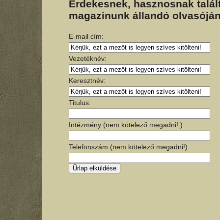
Érdekesnek, hasznosnak talált
magazinunk állandó olvasóján
E-mail cím:
Vezetéknév:
Keresztnév:
Titulus:
Intézmény (nem kötelező megadni! )
Telefonszám (nem kötelező megadni!)