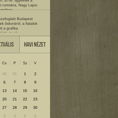
n, BTM: figyelnek a
i romokra, Nagy Lajos
yomában
03 06:20:19
zefoglaló Budapest
ek őskoráról, a fiatalok
tt a grafika
03 06:16:43
vője
27 22:37:30
Cs
P
Sz
V
lenítéséhez kattints ide!
30
31
1
2
6
7
8
9
13
14
15
16
20
21
22
23
27
28
29
30
3
4
5
6