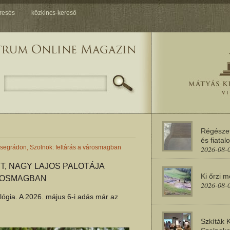
resés
közkincs-kereső
Régésze
és fiatal
Visegrádon, Szolnok: feltárás a városmagban
2026-08-
, NAGY LAJOS PALOTÁJA
Ki őrzi 
ÁROSMAGBAN
2026-08-
gia. A 2026. május 6-i adás már az
Szkíták 