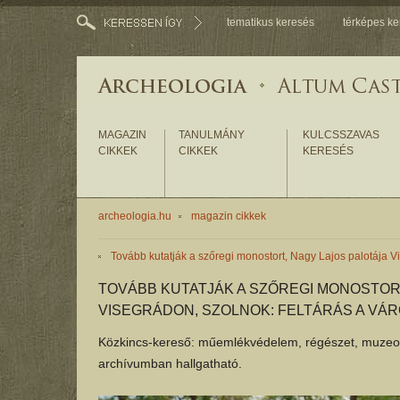
tematikus keresés
térképes ke
MAGAZIN
TANULMÁNY
KULCSSZAVAS
CIKKEK
CIKKEK
KERESÉS
archeologia.hu
magazin cikkek
Tovább kutatják a szőregi monostort, Nagy Lajos palotája 
TOVÁBB KUTATJÁK A SZŐREGI MONOSTORT
VISEGRÁDON, SZOLNOK: FELTÁRÁS A V
Közkincs-kereső: műemlékvédelem, régészet, muzeoló
archívumban hallgatható.