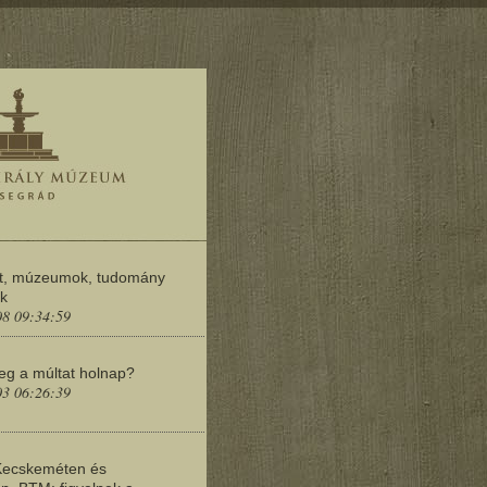
t, múzeumok, tudomány
ok
08 09:34:59
meg a múltat holnap?
03 06:26:39
Kecskeméten és