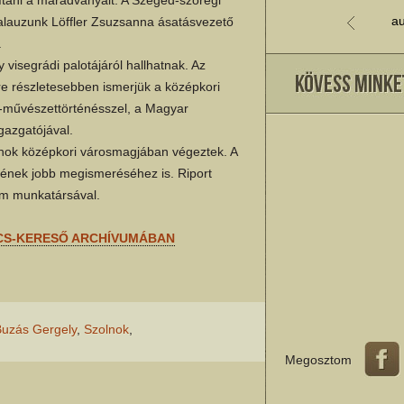
au
kalauzunk Löffler Zsuzsanna ásatásvezető
.
 visegrádi palotájáról hallhatnak. Az
yre részletesebben ismerjük a középkori
z-művészettörténésszel, a Magyar
gazgatójával.
olnok középkori városmagjában végeztek. A
ésének jobb megismeréséhez is. Riport
m munkatársával.
CS-KERESŐ ARCHÍVUMÁBAN
uzás Gergely
,
Szolnok
,
Megosztom