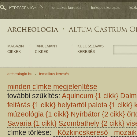
tematikus keresés
térképes keresés
közk
MAGAZIN
TANULMÁNY
KULCSSZAVAS
CIKKEK
CIKKEK
KERESÉS
archeologia.hu
tematikus keresés
minden címke megjelenítése
további szűkítés:
Aquincum
{1 cikk}
Dalm
feltárás
{1 cikk}
helytartói palota
{1 cikk}
múzeológia
{1 cikk}
Nyírbátor
{2 cikk}
őr
Savaria
{1 cikk}
Szombathely
{2 cikk}
vi
címke törlése:
-
Közkincskereső
-
mozaik