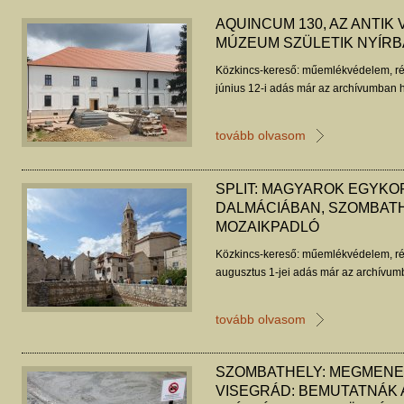
AQUINCUM 130, AZ ANTIK 
MÚZEUM SZÜLETIK NYÍR
Közkincs-kereső: műemlékvédelem, ré
június 12-i adás már az archívumban h
tovább olvasom
SPLIT: MAGYAROK EGYKO
DALMÁCIÁBAN, SZOMBATHE
MOZAIKPADLÓ
Közkincs-kereső: műemlékvédelem, ré
augusztus 1-jei adás már az archívum
tovább olvasom
SZOMBATHELY: MEGMENEK
VISEGRÁD: BEMUTATNÁK 