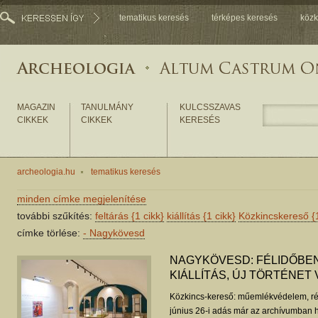
tematikus keresés
térképes keresés
közk
MAGAZIN
TANULMÁNY
KULCSSZAVAS
CIKKEK
CIKKEK
KERESÉS
archeologia.hu
tematikus keresés
minden címke megjelenítése
további szűkítés:
feltárás
{1 cikk}
kiállítás
{1 cikk}
Közkincskereső
{
címke törlése:
-
Nagykövesd
NAGYKÖVESD: FÉLIDŐBEN
KIÁLLÍTÁS, ÚJ TÖRTÉNE
Közkincs-kereső: műemlékvédelem, ré
június 26-i adás már az archívumban h