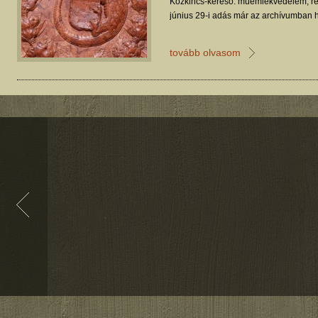
Közkincs-kereső: műemlékvédelem, ré
június 29-i adás már az archívumban h
tovább olvasom