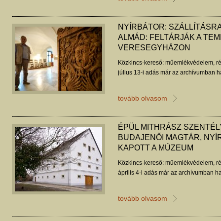
NYÍRBÁTOR: SZÁLLÍTÁSRA
ALMÁD: FELTÁRJÁK A TEM
VERESEGYHÁZON
Közkincs-kereső: műemlékvédelem, ré
július 13-i adás már az archívumban ha
tovább olvasom
ÉPÜL MITHRÁSZ SZENTÉL
BUDAJENŐI MAGTÁR, NYÍ
KAPOTT A MÚZEUM
Közkincs-kereső: műemlékvédelem, ré
április 4-i adás már az archívumban ha
tovább olvasom