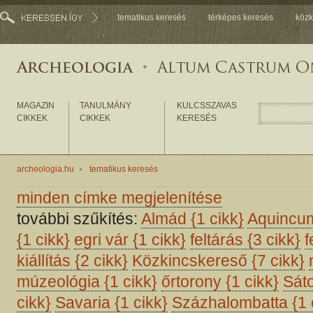
tematikus keresés
térképes keresés
közk
MAGAZIN
TANULMÁNY
KULCSSZAVAS
CIKKEK
CIKKEK
KERESÉS
archeologia.hu
tematikus keresés
minden címke megjelenítése
további szűkítés:
Almád
{1 cikk}
Aquinc
{1 cikk}
egri vár
{1 cikk}
feltárás
{3 cikk}
f
kiállítás
{2 cikk}
Közkincskereső
{7 cikk}
múzeológia
{1 cikk}
őrtorony
{1 cikk}
Sáto
cikk}
Savaria
{1 cikk}
Százhalombatta
{1 