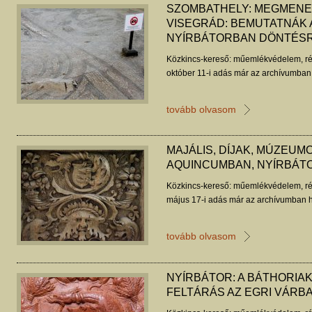
SZOMBATHELY: MEGMENEK
VISEGRÁD: BEMUTATNÁK 
NYÍRBÁTORBAN DÖNTÉS
Közkincs-kereső: műemlékvédelem, ré
október 11-i adás már az archívumban 
tovább olvasom
MAJÁLIS, DÍJAK, MÚZEUMO
AQUINCUMBAN, NYÍRBÁT
Közkincs-kereső: műemlékvédelem, ré
május 17-i adás már az archívumban h
tovább olvasom
NYÍRBÁTOR: A BÁTHORIA
FELTÁRÁS AZ EGRI VÁRB