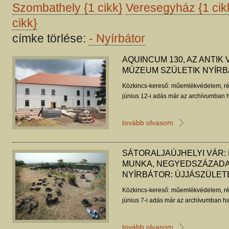
Szombathely
{1 cikk}
Veresegyház
{1 cik
cikk}
címke törlése:
-
Nyírbátor
AQUINCUM 130, AZ ANTIK 
MÚZEUM SZÜLETIK NYÍR
Közkincs-kereső: műemlékvédelem, ré
június 12-i adás már az archívumban h
tovább olvasom
SÁTORALJAÚJHELYI VÁR: 
MUNKA, NEGYEDSZÁZADA
NYÍRBÁTOR: ÚJJÁSZÜLET
Közkincs-kereső: műemlékvédelem, ré
június 7-i adás már az archívumban ha
tovább olvasom