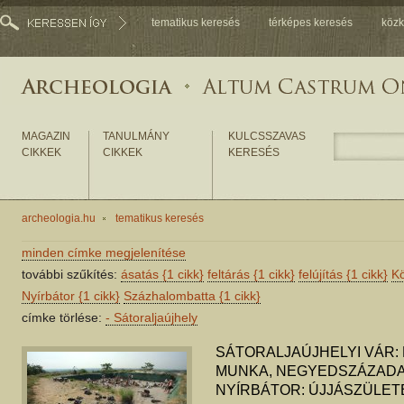
tematikus keresés
térképes keresés
közk
MAGAZIN
TANULMÁNY
KULCSSZAVAS
CIKKEK
CIKKEK
KERESÉS
archeologia.hu
tematikus keresés
minden címke megjelenítése
további szűkítés:
ásatás
{1 cikk}
feltárás
{1 cikk}
felújítás
{1 cikk}
K
Nyírbátor
{1 cikk}
Százhalombatta
{1 cikk}
címke törlése:
-
Sátoraljaújhely
SÁTORALJAÚJHELYI VÁR: 
MUNKA, NEGYEDSZÁZADA
NYÍRBÁTOR: ÚJJÁSZÜLET