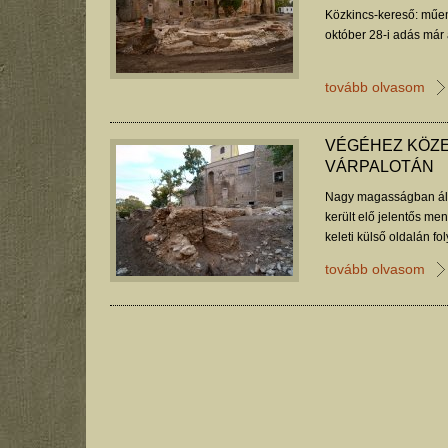
Közkincs-kereső: műem
október 28-i adás már
tovább olvasom
VÉGÉHEZ KÖZE
VÁRPALOTÁN
Nagy magasságban áll
került elő jelentős men
keleti külső oldalán fol
tovább olvasom