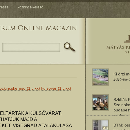
resés
közkincs-kereső
Ki őrzi 
2026-08-
özkincskereső
{1 cikk}
külsővár
{1 cikk}
Szkíták 
Szolnoko
budapest
ELTÁRTÁK A KÜLSŐVÁRAT,
király n
THATJUK MAJD A
2026-08-
BTM: öss
KET, VISEGRÁD ÁTALAKULÁSA