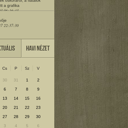
ek őskoráról, a fiatalok
tt a grafika
03 06:16:43
vője
27 22:37:30
eresd a műemlékeket?
25 11:30:41
Cs
P
Sz
V
lenítéséhez kattints ide!
30
31
1
2
6
7
8
9
13
14
15
16
20
21
22
23
27
28
29
30
3
4
5
6