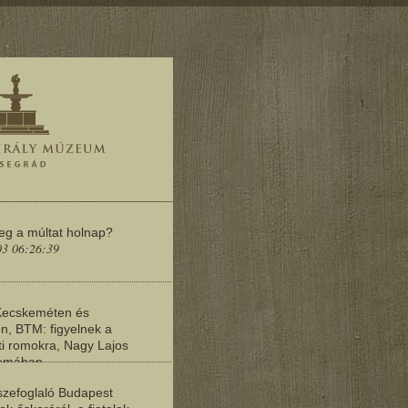
meg a múltat holnap?
03 06:26:39
Kecskeméten és
n, BTM: figyelnek a
i romokra, Nagy Lajos
yomában
03 06:20:19
zefoglaló Budapest