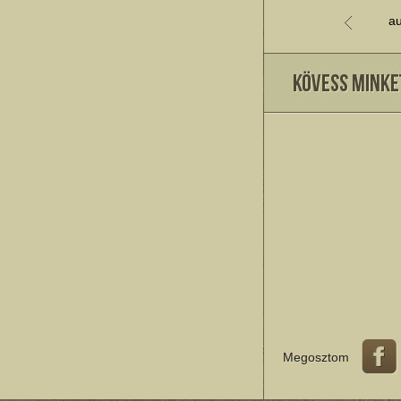
au
Megosztom