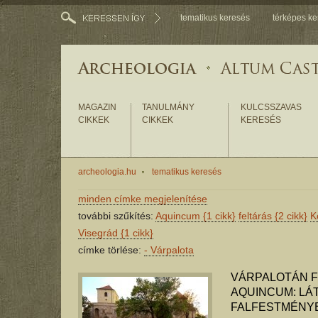
tematikus keresés
térképes ke
MAGAZIN
TANULMÁNY
KULCSSZAVAS
CIKKEK
CIKKEK
KERESÉS
archeologia.hu
tematikus keresés
minden címke megjelenítése
további szűkítés:
Aquincum
{1 cikk}
feltárás
{2 cikk}
K
Visegrád
{1 cikk}
címke törlése:
-
Várpalota
VÁRPALOTÁN F
AQUINCUM: LÁ
FALFESTMÉNYE