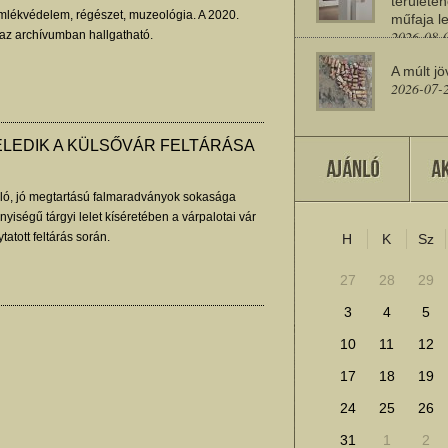
területén
lékvédelem, régészet, muzeológia. A 2020.
műfaja le
2026-08-
 az archívumban hallgatható.
A múlt jö
2026-07-
LEDIK A KÜLSŐVÁR FELTÁRÁSA
Miért sz
2026-07-
ó, jó megtartású falmaradványok sokasága
nyiségű tárgyi lelet kíséretében a várpalotai vár
ytatott feltárás során.
H
K
Sz
További cikkek megje
27
28
29
3
4
5
10
11
12
17
18
19
24
25
26
31
1
2