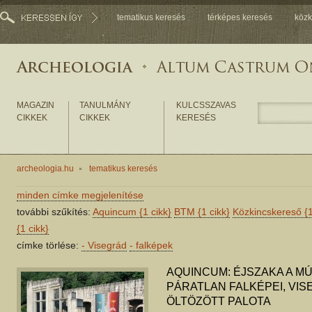
tematikus keresés
térképes keresés
közk
MAGAZIN
TANULMÁNY
KULCSSZAVAS
CIKKEK
CIKKEK
KERESÉS
archeologia.hu
tematikus keresés
minden címke megjelenítése
további szűkítés:
Aquincum
{1 cikk}
BTM
{1 cikk}
Közkincskereső
{
{1 cikk}
címke törlése:
-
Visegrád
-
falképek
AQUINCUM: ÉJSZAKA A M
PÁRATLAN FALKÉPEI, VIS
ÖLTÖZÖTT PALOTA