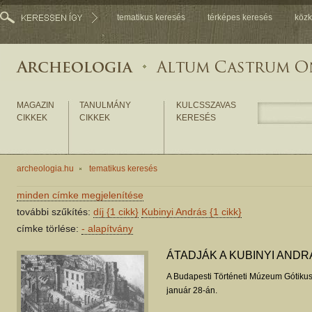
tematikus keresés
térképes keresés
közk
MAGAZIN
TANULMÁNY
KULCSSZAVAS
CIKKEK
CIKKEK
KERESÉS
archeologia.hu
tematikus keresés
minden címke megjelenítése
további szűkítés:
díj
{1 cikk}
Kubinyi András
{1 cikk}
címke törlése:
-
alapítvány
ÁTADJÁK A KUBINYI ANDR
A Budapesti Történeti Múzeum Gótikus 
január 28-án.