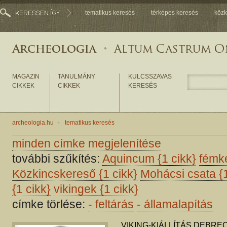
tematikus keresés
térképes keresés
közk
MAGAZIN
TANULMÁNY
KULCSSZAVAS
CIKKEK
CIKKEK
KERESÉS
archeologia.hu
tematikus keresés
minden címke megjelenítése
további szűkítés:
Aquincum
{1 cikk}
fémk
Közkincskereső
{1 cikk}
Mohácsi csata
{
{1 cikk}
vikingek
{1 cikk}
címke törlése:
-
feltárás
-
államalapítás
VIKING-KIÁLLÍTÁS DEBR