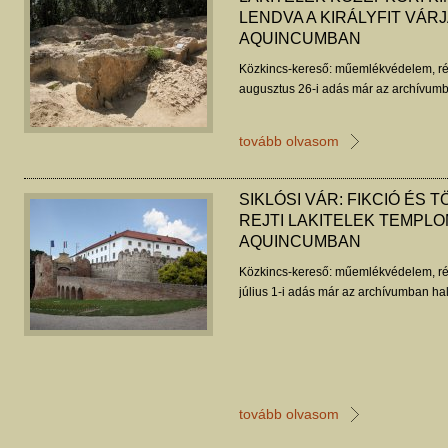
LENDVA A KIRÁLYFIT VÁR
AQUINCUMBAN
Közkincs-kereső: műemlékvédelem, ré
augusztus 26-i adás már az archívumb
tovább olvasom
SIKLÓSI VÁR: FIKCIÓ ÉS
REJTI LAKITELEK TEMPL
AQUINCUMBAN
Közkincs-kereső: műemlékvédelem, ré
július 1-i adás már az archívumban hal
tovább olvasom