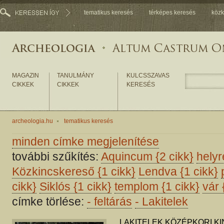
tematikus keresés
térképes keresés
közk
MAGAZIN
TANULMÁNY
KULCSSZAVAS
CIKKEK
CIKKEK
KERESÉS
archeologia.hu
tematikus keresés
minden címke megjelenítése
további szűkítés:
Aquincum
{2 cikk}
helyr
Közkincskereső
{1 cikk}
Lendva
{1 cikk}
cikk}
Siklós
{1 cikk}
templom
{1 cikk}
vár
címke törlése:
-
feltárás
-
Lakitelek
LAKITELEK KÖZÉPKORI K