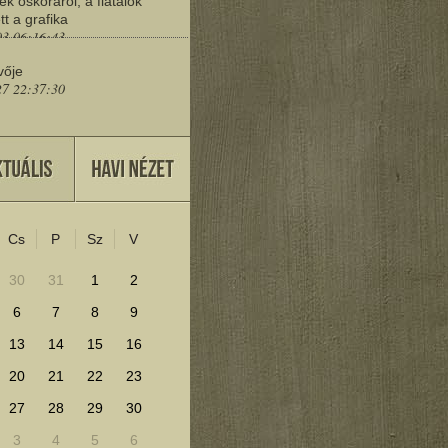
ek őskoráról, a fiatalok
tt a grafika
03 06:16:43
vője
27 22:37:30
eresd a műemlékeket?
25 11:30:41
Cs
P
Sz
V
lenítéséhez kattints ide!
30
31
1
2
6
7
8
9
13
14
15
16
20
21
22
23
27
28
29
30
3
4
5
6