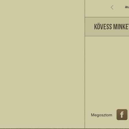
au
Megosztom