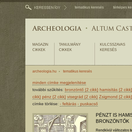
tematikus keresés
térképes ke
MAGAZIN
TANULMÁNY
KULCSSZAVAS
CIKKEK
CIKKEK
KERESÉS
archeologia.hu
tematikus keresés
minden címke megjelenítése
további szűkítés:
bronzöntő
{2 cikk}
hamisítás
{2 cikk
cikk}
pénz
{2 cikk}
visegrád
{2 cikk}
Zsigmond
{2 cikk
címke törlése:
-
feltárás
-
puskacső
PÉNZT IS HAMI
BRONZÖNTŐK
Rendkívül változatos t