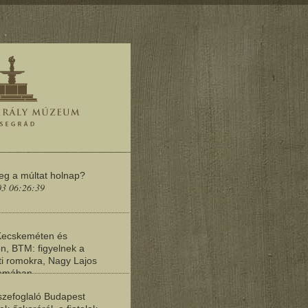
meg a múltat holnap?
03 06:26:39
Kecskeméten és
n, BTM: figyelnek a
i romokra, Nagy Lajos
yomában
03 06:20:19
zefoglaló Budapest