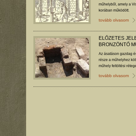
műhelyből, amely a Vi
korában működött.
tovább olvasom
ELŐZETES JEL
BRONZÖNTŐ M
Az ásatáson gazdag és 
része a műhelyhez köth
műhely feltöltési réteg
tovább olvasom