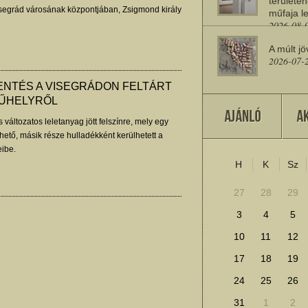
területén
segrád városának központjában, Zsigmond király
műfaja le
2026-08-
A múlt jö
2026-07-
ENTÉS A VISEGRÁDON FELTÁRT
ŰHELYRŐL
Miért sz
2026-07-
változatos leletanyag jött felszínre, mely egy
ető, másik része hulladékként kerülhetett a
eibe.
H
K
Sz
További cikkek megje
27
28
29
3
4
5
10
11
12
17
18
19
24
25
26
31
1
2