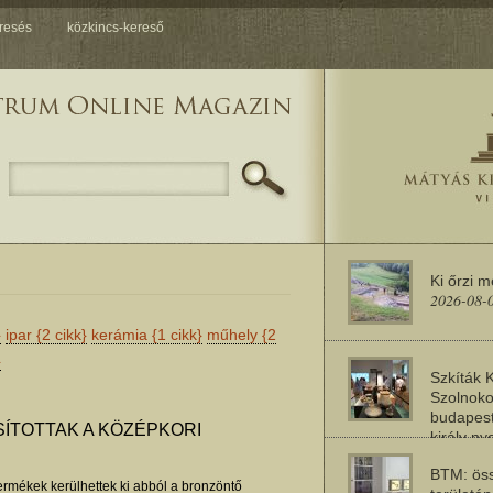
resés
közkincs-kereső
Ki őrzi 
2026-08-
}
ipar
{2 cikk}
kerámia
{1 cikk}
műhely
{2
}
Szkíták 
Szolnoko
budapest
SÍTOTTAK A KÖZÉPKORI
király n
2026-08-
BTM: öss
ermékek kerülhettek ki abból a bronzöntő