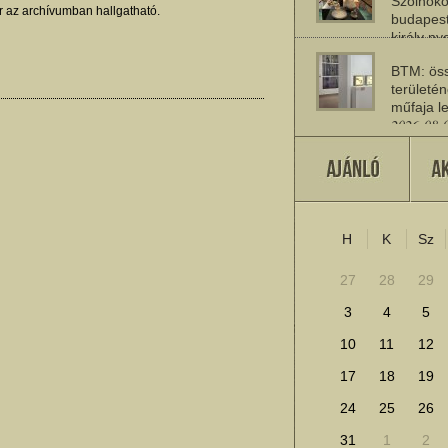
Szolnoko
 az archívumban hallgatható.
budapest
király n
2026-08-
BTM: öss
területén
műfaja le
2026-08-
A múlt jö
2026-07-
H
K
Sz
További cikkek megje
27
28
29
3
4
5
10
11
12
17
18
19
24
25
26
31
1
2