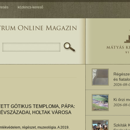
resés
közkincs-kereső
Régésze
és fiatal
2026-08-
Ki őrzi 
2026-08-
ETT GÓTIKUS TEMPLOMA, PÁPA:
 ÉVSZÁZADAI, HOLTAK VÁROSA
Szkíták 
lékvédelem, régészet, muzeológia. A 2019.