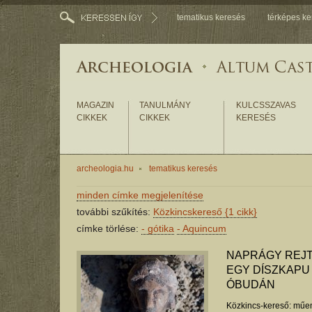
tematikus keresés
térképes ke
MAGAZIN
TANULMÁNY
KULCSSZAVAS
CIKKEK
CIKKEK
KERESÉS
archeologia.hu
tematikus keresés
minden címke megjelenítése
további szűkítés:
Közkincskereső
{1 cikk}
címke törlése:
-
gótika
-
Aquincum
NAPRÁGY REJT
EGY DÍSZKAPU
ÓBUDÁN
Közkincs-kereső: műem