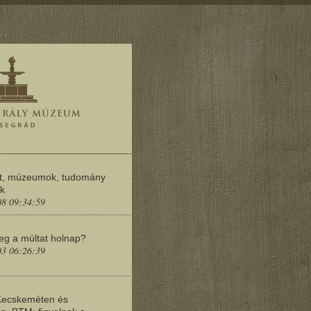
t, múzeumok, tudomány
ok
08 09:34:59
meg a múltat holnap?
03 06:26:39
Kecskeméten és