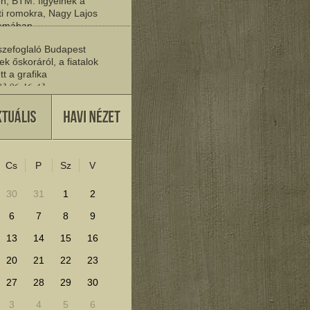
n, BTM: figyelnek a
i romokra, Nagy Lajos
yomában
03 06:20:19
zefoglaló Budapest
ek őskoráról, a fiatalok
tt a grafika
03 06:16:43
vője
27 22:37:30
Cs
P
Sz
V
lenítéséhez kattints ide!
30
31
1
2
6
7
8
9
13
14
15
16
20
21
22
23
27
28
29
30
3
4
5
6