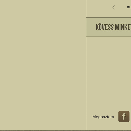
au
Megosztom