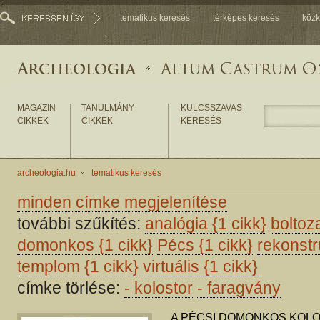
tematikus keresés
térképes keresés
közk
MAGAZIN
TANULMÁNY
KULCSSZAVAS
CIKKEK
CIKKEK
KERESÉS
archeologia.hu
tematikus keresés
minden címke megjelenítése
további szűkítés:
analógia
{1 cikk}
boltoz
domonkos
{1 cikk}
Pécs
{1 cikk}
rekonst
templom
{1 cikk}
virtuális
{1 cikk}
címke törlése:
-
kolostor
-
faragvány
A PÉCSI DOMONKOS KOL