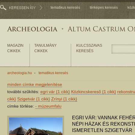
tematikus keresés
térképes keresés
közk
MAGAZIN
TANULMÁNY
KULCSSZAVAS
CIKKEK
CIKKEK
KERESÉS
archeologia.hu
tematikus keresés
minden címke megjelenítése
további szűkítés:
egri vár
{1 cikk}
Közkincskereső
{1 cikk}
rekonstr
cikk}
Szigetvár
{1 cikk}
Zrínyi
{1 cikk}
címke törlése:
-
múzeumfalu
EGRI VÁR: VANNAK FEHÉR
NÉPI HÁZAK ÉS REKONST
ISMERETLEN SZIGETVÁR