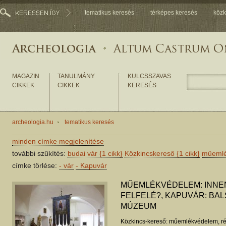
tematikus keresés
térképes keresés
közk
MAGAZIN
TANULMÁNY
KULCSSZAVAS
CIKKEK
CIKKEK
KERESÉS
archeologia.hu
tematikus keresés
minden címke megjelenítése
további szűkítés:
budai vár
{1 cikk}
Közkincskereső
{1 cikk}
műeml
címke törlése:
-
vár
-
Kapuvár
MŰEMLÉKVÉDELEM: INNE
FELFELÉ?, KAPUVÁR: BA
MÚZEUM
Közkincs-kereső: műemlékvédelem, ré