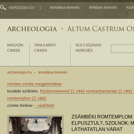
tematikus keresés
térképes keresés
közk
MAGAZIN
TANULMÁNY
KULCSSZAVAS
CIKKEK
CIKKEK
KERESÉS
archeologia.hu
tematikus keresés
minden címke megjelenítése
további szűkítés:
Közkincskereső
{1 cikk}
romkarbantartás
{1 cikk}
romtemplom
{1 cikk}
címke törlése:
-
védőtető
ZSÁMBÉKI ROMTEMPLOM:
ELPUSZTUL?, SZOLNOK: 
LÁTHATATLAN VÁRAT