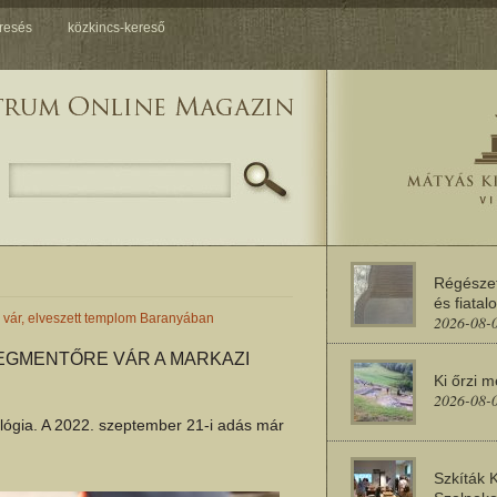
resés
közkincs-kereső
Régésze
és fiatal
i vár, elveszett templom Baranyában
2026-08-
MEGMENTŐRE VÁR A MARKAZI
Ki őrzi 
2026-08-
ógia. A 2022. szeptember 21-i adás már
Szkíták 