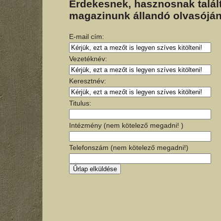
Érdekesnek, hasznosnak talált
magazinunk állandó olvasóján
E-mail cím:
Vezetéknév:
Keresztnév:
Titulus:
Intézmény (nem kötelező megadni! )
Telefonszám (nem kötelező megadni!)