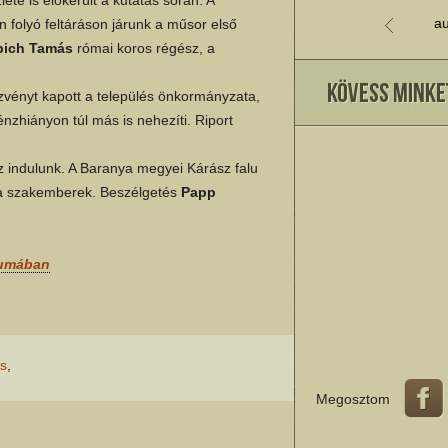
au
n folyó feltáráson járunk a műsor első
bich Tamás
római koros régész, a
vényt kapott a település önkormányzata,
énzhiányon túl más is nehezíti. Riport
z indulunk. A Baranya megyei Kárász falu
 a szakemberek. Beszélgetés
Papp
vumában
s
,
Megosztom