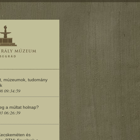
t, múzeumok, tudomány
ok
08 09:34:59
meg a múltat holnap?
03 06:26:39
Kecskeméten és