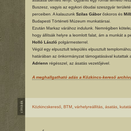
Buszesz, vagyis az egykori óbudai szeszgyár területé
perceiben. A kalauzunk
Szilas Gábor
őskoros és
Mil
Budapesti Történeti Múzeum munkatársai.
Ezután Markaz várához indulunk. Nemrégiben kötelez
hogy állítsák helyre a leomlott falat, ám a munkát a p
Holló László
polgármesterrel.
Végül egy elpusztult település elpusztult templomáho
határában az önkormányzat támogatásával kutattak
Adrienn
régésszel, az ásatás vezetőjével.
A meghallgatható adás a Közkincs-kereső archí
Közkincskereső
,
BTM
,
várhelyreállítás
,
ásatás
,
kutatá