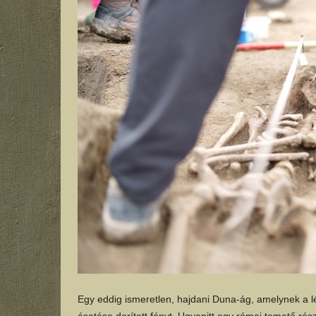
Egy eddig ismeretlen, hajdani Duna-ág, amelynek a 
ásatása derített fényt. Ugyanitt egy római temető részl