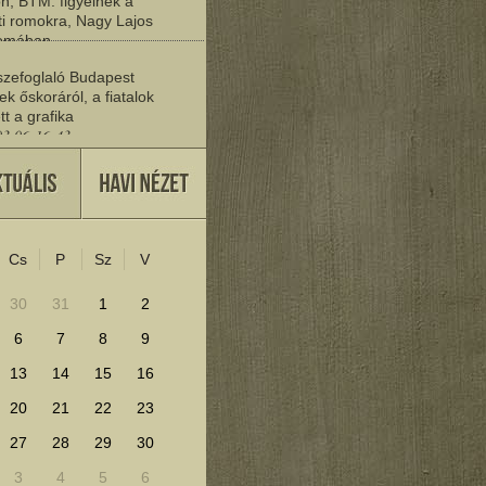
n, BTM: figyelnek a
i romokra, Nagy Lajos
yomában
03 06:20:19
zefoglaló Budapest
ek őskoráról, a fiatalok
tt a grafika
03 06:16:43
vője
27 22:37:30
Cs
P
Sz
V
lenítéséhez kattints ide!
30
31
1
2
6
7
8
9
13
14
15
16
20
21
22
23
27
28
29
30
3
4
5
6