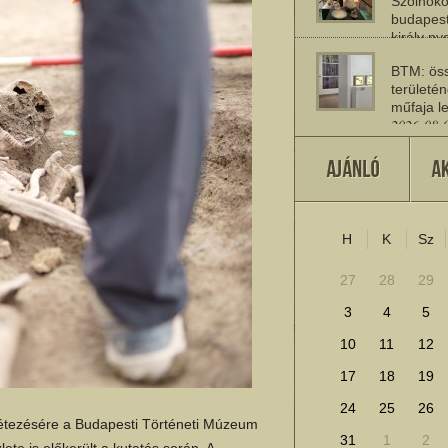
Szolnoko
budapest
király n
2026-08-
BTM: öss
területén
műfaja le
2026-08-
A múlt jö
2026-07-
H
K
Sz
További cikkek megje
27
28
29
3
4
5
10
11
12
17
18
19
24
25
26
létezésére a Budapesti Történeti Múzeum
31
1
2
ete is előkerült a kutatás során. A