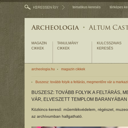
tematikus keresés
térképes ke
MAGAZIN
TANULMÁNY
KULCSSZAVAS
CIKKEK
CIKKEK
KERESÉS
archeologia.hu
magazin cikkek
Buszesz: tovább folyik a feltárás, megmentőre vár a markaz
BUSZESZ: TOVÁBB FOLYIK A FELTÁRÁS, 
VÁR, ELVESZETT TEMPLOM BARANYÁBAN
Közkincs-kereső: műemlékvédelem, régészet, muzeol
az archívumban hallgatható.