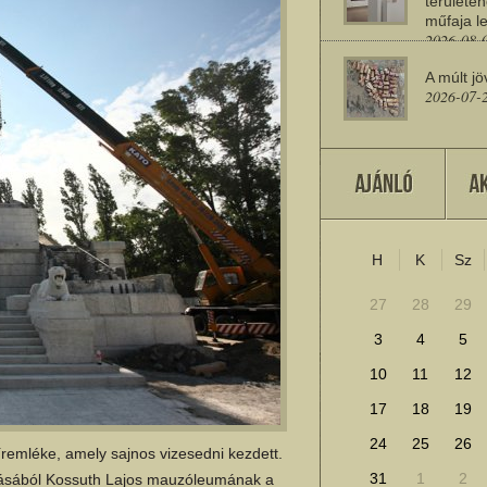
területén
műfaja le
2026-08-
A múlt jö
2026-07-
Miért sz
2026-07-
H
K
Sz
További cikkek megje
27
28
29
3
4
5
10
11
12
17
18
19
24
25
26
remléke, amely sajnos vizesedni kezdett.
31
1
2
zásából Kossuth Lajos mauzóleumának a