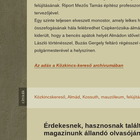
felújításának. Riport Mezős Tamás építész professzor
tervezőjével.
Egy szinte teljesen elveszett monostor, amely lelkes
összefogásának hála felébredhet Csipkerózsika-álmábó
kiderült, hogy a bencés apátok helyét Almádon idővel
László történésszel, Buzás Gergely feltáró régésszel
polgármesterével a helyszínen.
Az adás a Közkincs-kereső archívumában
Közkincskereső
,
Almád
,
Kossuth
,
mauzóleum
,
felújít
Érdekesnek, hasznosnak talált
magazinunk állandó olvasóján