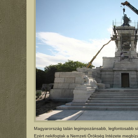
Magyarország talán legimpozánsabb, legfontosabb sí
Ezért nekifogtak a Nemzeti Örökség Intézete megbí