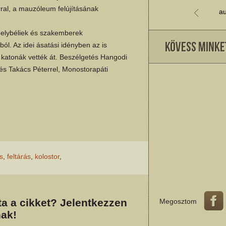
ral, a mauzóleum felújításának
au
 helybéliek és szakemberek
l. Az idei ásatási idényben az is
 katonák vették át. Beszélgetés Hangodi
 és Takács Péterrel, Monostorapáti
ás
,
feltárás
,
kolostor
,
a a cikket? Jelentkezzen
Megosztom
ak!