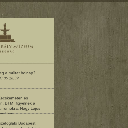
meg a múltat holnap?
03 06:26:39
Kecskeméten és
n, BTM: figyelnek a
i romokra, Nagy Lajos
yomában
03 06:20:19
zefoglaló Budapest