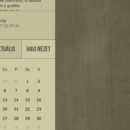
ek őskoráról, a fiatalok
tt a grafika
03 06:16:43
vője
27 22:37:30
eresd a műemlékeket?
25 11:30:41
Cs
P
Sz
V
lenítéséhez kattints ide!
30
31
1
2
6
7
8
9
13
14
15
16
20
21
22
23
27
28
29
30
3
4
5
6