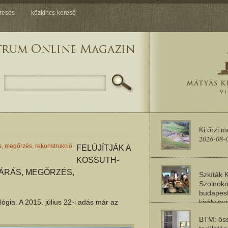
resés
közkincs-kereső
Ki őrzi 
2026-08-
s, megőrzés, rekonstrukció
FELÚJÍTJÁK A
KOSSUTH-
ÁRÁS, MEGŐRZÉS,
Szkíták 
Szolnoko
budapest
király n
ia. A 2015. július 22-i adás már az
2026-08-
BTM: öss