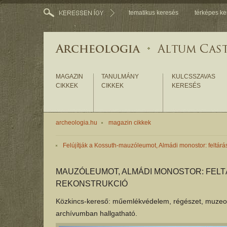
tematikus keresés
térképes ke
MAGAZIN
TANULMÁNY
KULCSSZAVAS
CIKKEK
CIKKEK
KERESÉS
archeologia.hu
magazin cikkek
Felújítják a Kossuth-mauzóleumot, Almádi monostor: feltárá
MAUZÓLEUMOT, ALMÁDI MONOSTOR: FELT
REKONSTRUKCIÓ
Közkincs-kereső: műemlékvédelem, régészet, muzeológ
archívumban hallgatható.