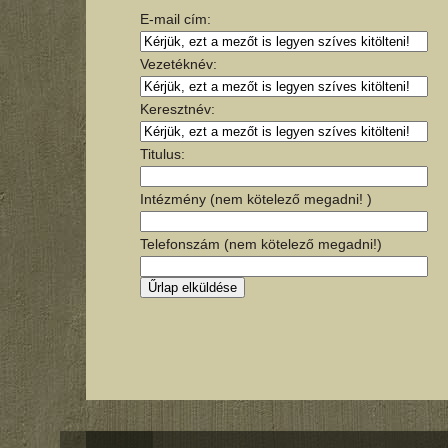
E-mail cím:
Vezetéknév:
Keresztnév:
Titulus:
Intézmény (nem kötelező megadni! )
Telefonszám (nem kötelező megadni!)