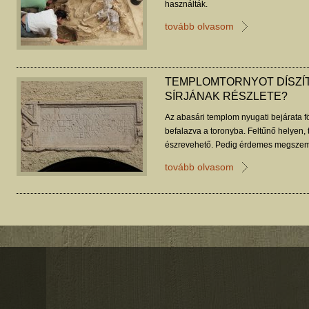
használták.
tovább olvasom
TEMPLOMTORNYOT DÍSZÍT
SÍRJÁNAK RÉSZLETE?
Az abasári templom nyugati bejárata fö
befalazva a toronyba. Feltűnő helyen,
észrevehető. Pedig érdemes megszeml
szarkofág részlete.
tovább olvasom