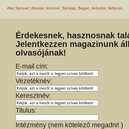
Aba Sámuel
,
Abasár
,
kocsisír
,
Sárisáp
,
Bugac
,
kolostor
,
feltárás
,
Érdekesnek, hasznosnak talá
Jelentkezzen magazinunk ál
olvasójának!
E-mail cím:
Vezetéknév:
Keresztnév:
Titulus:
Intézmény (nem kötelező megadni! )