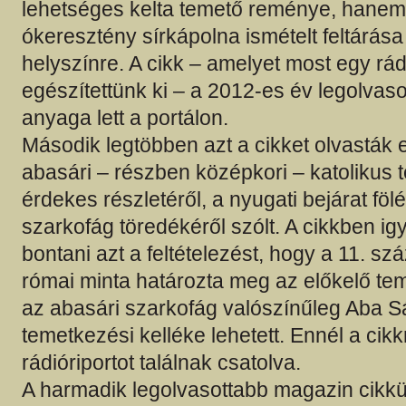
lehetséges kelta temető reménye, hanem 
ókeresztény sírkápolna ismételt feltárása
helyszínre. A cikk – amelyet most egy rádi
egészítettünk ki – a 2012-es év legolvas
anyaga lett a portálon.
Második legtöbben azt a cikket olvasták 
abasári – részben középkori – katolikus
érdekes részletéről, a nyugati bejárat föl
szarkofág töredékéről szólt. A cikkben i
bontani azt a feltételezést, hogy a 11. sz
római minta határozta meg az előkelő te
az abasári szarkofág valószínűleg Aba 
temetkezési kelléke lehetett. Ennél a cikk
rádióriportot találnak csatolva.
A harmadik legolvasottabb magazin cikk