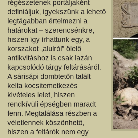
régészetének portáljaként
definiáljuk, igyekszünk a lehető
legtágabban értelmezni a
határokat – szerencsénkre,
hiszen így írhattunk egy, a
korszakot „alulról” ölelő
antikvitáshoz is csak lazán
kapcsolódó tárgy feltárásáról.
A sárisápi dombtetőn talált
kelta kocsitemetkezés
kivételes lelet, hiszen
rendkívüli épségben maradt
fenn. Megtalálása részben a
véletlennek köszönhető,
hiszen a feltárók nem egy