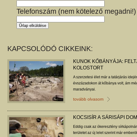
Telefonszám (nem kötelező megadni!)
KAPCSOLÓDÓ CIKKEINK:
KUNOK KŐBÁNYÁJA: FELT
KOLOSTORT
A szerzetesi élet már a tatárjárás ide
évszázadokon át kőbánya volt, ám mé
maradványai.
tovább olvasom
KOCSISÍR A SÁRISÁPI D
Eddig csak az ókeresztény sírkápolná
területet az új lelet szerint már ember