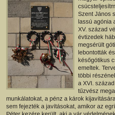
csúcsteljesí
Szent János 
lassú agónia 
XV. század vé
évtizedek há
megsérült gót
lebontották és
későgótikus c
emeltek. Terv
többi részének
a XVI. század
tűzvész mega
munkálatokat, a pénz a károk kijavításár
sem fejezték a javításokat, amikor az egr
Péter kezére került, aki a vár védelmén