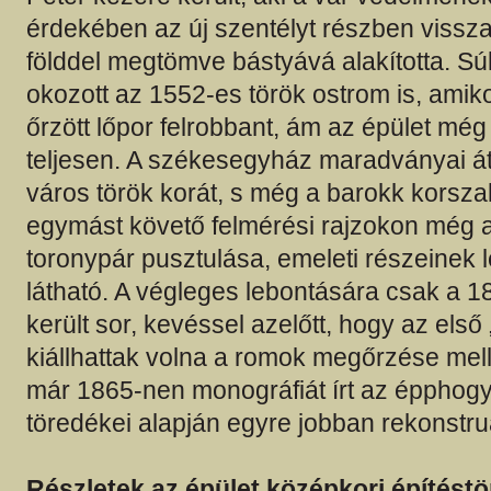
érdekében az új szentélyt részben vissz
földdel megtömve bástyává alakította. Sú
okozott az 1552-es török ostrom is, ami
őrzött lőpor felrobbant, ám az épület még
teljesen. A székesegyház maradványai át
város török korát, s még a barokk korszak 
egymást követő felmérési rajzokon még a
toronypár pusztulása, emeleti részeinek 
látható. A végleges lebontására csak a 
került sor, kevéssel azelőtt, hogy az els
kiállhattak volna a romok megőrzése melle
már 1865-nen monográfiát írt az épphogy
töredékei alapján egyre jobban rekonstruá
Részletek az épület középkori építéstö