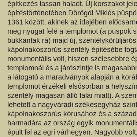
építkezés lassan haladt. Új korszakot jele
építéstörténetében Dörögdi Miklós püsp
1361 között, akinek az idejében előcsarno
meg nyugat felé a templomot (a püspök sírj
bukkantak rá) majd új, szentélykörüljárós
kápolnakoszorús szentély építésébe fogta
monumentális volt, hiszen szélesebbre épí
templomnál és a járószintje is magasabbra
a látogató a maradványok alapján a koráb
templomot érzékeli elsősorban a helyszí
szentély magasan álló falai miatt). A sze
lehetett a nagyváradi székesegyház szint
kápolnakoszorús kórusához és a század
harmadára az ország egyik monumentális
épült fel az egri várhegyen. Nagyobb volt