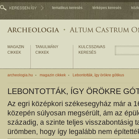
tematikus keresés
térképes keresés
közk
MAGAZIN
TANULMÁNY
KULCSSZAVAS
CIKKEK
CIKKEK
KERESÉS
archeologia.hu
magazin cikkek
Lebontották, így örökre gótikus
LEBONTOTTÁK, ÍGY ÖRÖKRE GÓ
Az egri középkori székesegyház már a 1
közepén súlyosan megsérült, ám az épüle
századig, a szinte teljes visszabontásig t
ürömben, hogy így legalább nem építették