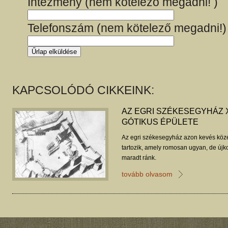
Intézmény (nem kötelező megadni! )
Telefonszám (nem kötelező megadni!)
KAPCSOLÓDÓ CIKKEINK:
AZ EGRI SZÉKESEGYHÁZ XI
GÓTIKUS ÉPÜLETE
Az egri székesegyház azon kevés közé
tartozik, amely romosan ugyan, de újk
maradt ránk.
tovább olvasom