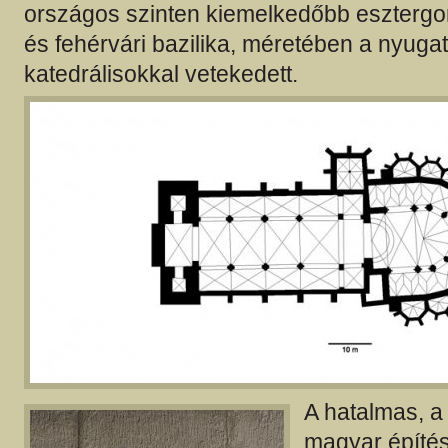
országos szinten kiemelkedőbb eszterg
és fehérvári bazilika, méretében a nyuga
katedrálisokkal vetekedett.
A hatalmas, a
magyar építé