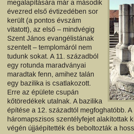
megalapítására már a második
évezred első évtizedében sor
került (a pontos évszám
vitatott), az első – mindvégig
Szent János evangélistának
szentelt – templomáról nem
tudunk sokat. A 11. századból
egy rotunda maradványai
maradtak fenn, amihez talán
egy bazilika is csatlakozott.
Erre az épülete csupán
kőtöredékek utalnak. A bazilika
építése a 12. századtól megfoghatóbb. A
háromapszisos szentélyfejet alakítottak k
végén újjáépítették és beboltozták a ho