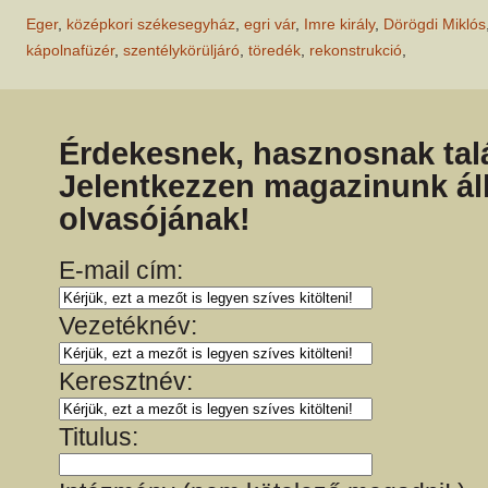
Eger
,
középkori székesegyház
,
egri vár
,
Imre király
,
Dörögdi Miklós
kápolnafüzér
,
szentélykörüljáró
,
töredék
,
rekonstrukció
,
Érdekesnek, hasznosnak talá
Jelentkezzen magazinunk ál
olvasójának!
E-mail cím:
Vezetéknév:
Keresztnév:
Titulus: