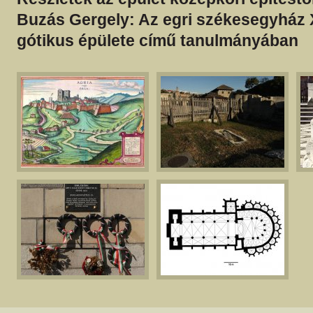
Buzás Gergely: Az egri székesegyház XI
gótikus épülete című tanulmányában