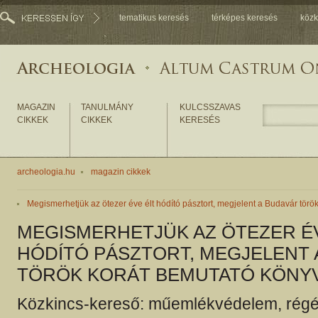
tematikus keresés
térképes keresés
közk
MAGAZIN
TANULMÁNY
KULCSSZAVAS
CIKKEK
CIKKEK
KERESÉS
archeologia.hu
magazin cikkek
Megismerhetjük az ötezer éve élt hódító pásztort, megjelent a Budavár törö
MEGISMERHETJÜK AZ ÖTEZER É
HÓDÍTÓ PÁSZTORT, MEGJELENT 
TÖRÖK KORÁT BEMUTATÓ KÖNY
Közkincs-kereső: műemlékvédelem, régé