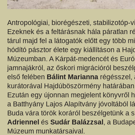
Antropológiai, biorégészeti, stabilizotóp-v
Ezeknek és a feltárásnak hála páratlan r
tárul majd fel a látogatók előtt egy több m
hódító pásztor élete egy kiállításon a Ha
Múzeumban. A Kárpát-medencét és Európ
jamnajákról, az őskori migrációról beszé
első felében
Bálint Marianna
régésszel, a
kurátorával Hajdúböszörmény határában
Ezután egy újonnan megjelent könyvről h
a Batthyány Lajos Alapítvány jóvoltából lá
Buda vára török koráról beszélgetünk a 
Adriennel
és
Sudár Balázzsal
, a Budape
Múzeum munkatársaival.