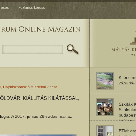
resés
közkincs-kereső
Ki őrzi 
2026-08-
al, Hajdúszoboszló fejedelmi kincse
LDVÁR: KIÁLLÍTÁS KILÁTÁSSAL,
Szkíták 
Szolnoko
budapest
gia. A 2017. június 28-i adás már az
király n
2026-08-
BTM: öss