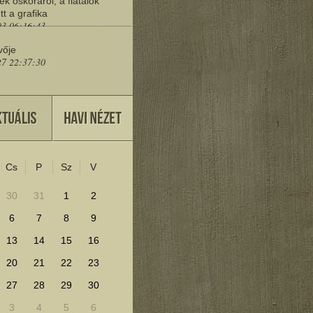
ek őskoráról, a fiatalok
tt a grafika
03 06:16:43
vője
27 22:37:30
eresd a műemlékeket?
25 11:30:41
Cs
P
Sz
V
lenítéséhez kattints ide!
30
31
1
2
6
7
8
9
13
14
15
16
20
21
22
23
27
28
29
30
3
4
5
6