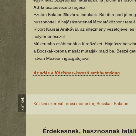
Attila
ásatásvezető régész.
Ezután Balatonföldvárra indulunk. Bár itt a part jó n
huszonöttel. A hajózástörténeti látogatóközpont tetejé
Riport
Karsai Anikó
val, az intézmény vezetőjével és
helytörténésszel.
Múzeumba csábítanák a fürdőzőket. Hajdúszoboszlón 
a Bocskai-korona mását mutatják majd be. Beszélge
István Múzeum igazgatójával.
Az adás a Közkincs-kereső archívumában
Közkincskereső
,
ercsi monostor
,
Bocskai
,
Balaton
,
Érdekesnek, hasznosnak talált