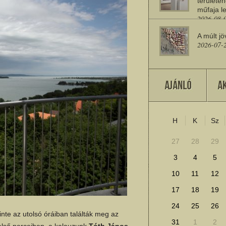
területén
műfaja le
2026-08-
A múlt jö
2026-07-
Miért sz
2026-07-
H
K
Sz
További cikkek megje
27
28
29
3
4
5
10
11
12
17
18
19
24
25
26
inte az utolsó óráiban találták meg az
31
1
2
 első perceiben, a kalauzunk
Tóth János