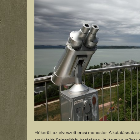
Előkerült az elveszett ercsi monostor. A kutatásnak sz
egyik falát Szigetújfalu határában. Itt járunk a műsor