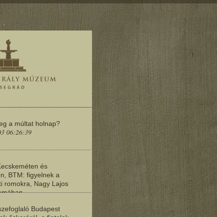
meg a múltat holnap?
03 06:26:39
Kecskeméten és
n, BTM: figyelnek a
i romokra, Nagy Lajos
yomában
03 06:20:19
zefoglaló Budapest