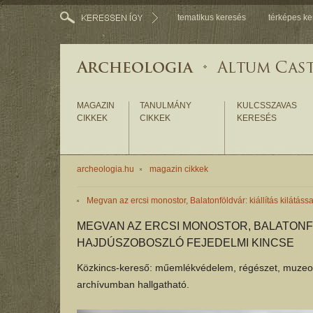
tematikus keresés
térképes ke
MAGAZIN
TANULMÁNY
KULCSSZAVAS
CIKKEK
CIKKEK
KERESÉS
archeologia.hu
magazin cikkek
Megvan az ercsi monostor, Balatonföldvár: kiállítás kilátáss
MEGVAN AZ ERCSI MONOSTOR, BALATONFÖ
HAJDÚSZOBOSZLÓ FEJEDELMI KINCSE
Közkincs-kereső: műemlékvédelem, régészet, muzeoló
archívumban hallgatható.