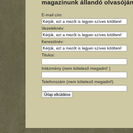
magazinunk állandó olvasóján
E-mail cím:
Vezetéknév:
Keresztnév:
Titulus:
Intézmény (nem kötelező megadni! )
Telefonszám (nem kötelező megadni!)