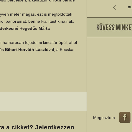
au
egyven méter magas, ezt is megtoldották
ről panorámát, benne kiállítást kínálnak.
Berkesné Hegedűs Márta
hamarosan fejedelmi kincstár épül, ahol
tés
Bihari-Horváth László
val, a Bocskai
Megosztom
a a cikket? Jelentkezzen