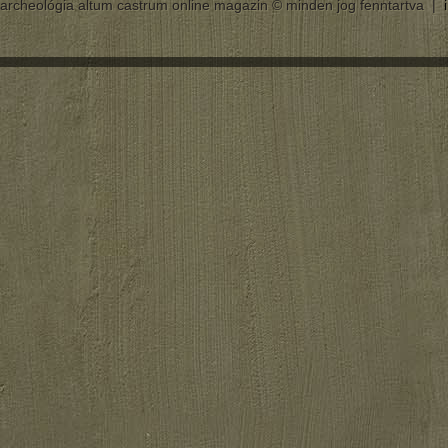
archeológia altum castrum online magazin © minden jog fenntartva |