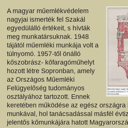
A magyar műemlékvédelem
nagyjai ismerték fel Szakál
egyedülálló értékeit, s hívták
meg munkatársuknak. 1948
tájától műemléki munkája volt a
túlnyomó. 1957-től önálló
kőszobrász- kőfaragóműhelyt
hozott létre Sopronban, amely
az Országos Műemléki
Felügyelőség tudományos
osztályához tartozott. Ennek
keretében működése az egész országra ki
munkával, hol tanácsadással másfél évt
jelentős kőmunkájára hatott Magyarorsz