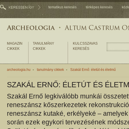
tematikus keresés
térképes keresés
közk
MAGAZIN
TANULMÁNY
KULCSSZAVAS
CIKKEK
CIKKEK
KERESÉS
archeologia.hu
tanulmány cikkek
Szakál Ernő: életút és életmű
SZAKÁL ERNŐ: ÉLETÚT ÉS ÉLET
Szakál Ernő legkiválóbb munkái összetett
reneszánsz kőszerkezetek rekonstrukciói
reneszánsz kutaké, erkélyeké – amelyek
során ezek egykori tervezésének módszeré