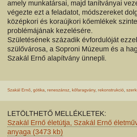
amely munkatársai, majd tanítványai vez
végezte ezt a feladatot, módszereket dolg
középkori és koraújkori kőemlékek szinte
problémájának kezelésére.
Születésének századik évfordulóját ezzel 
szülővárosa, a Soproni Múzeum és a ha
Szakál Ernő alapítvány ünnepli.
Szakál Ernő
,
gótika
,
reneszánsz
,
kőfaragvány
,
rekonstrukció
,
szerk
LETÖLTHETŐ MELLÉKLETEK:
Szakál Ernő életútja, Szakál Ernő életműve
anyaga (3473 kb)