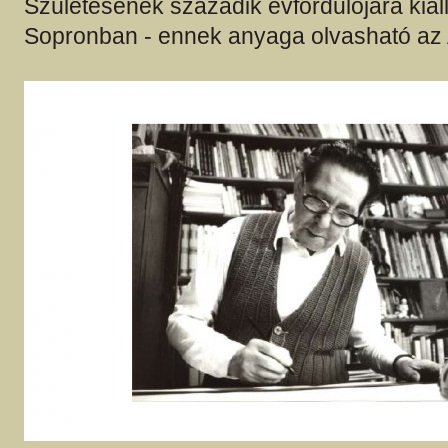
Születésének századik évfordulójára kiáll
Sopronban - ennek anyaga olvasható az 