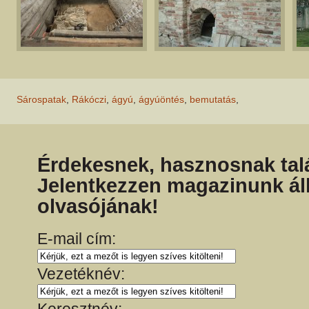
Sárospatak
,
Rákóczi
,
ágyú
,
ágyúöntés
,
bemutatás
,
Érdekesnek, hasznosnak talá
Jelentkezzen magazinunk ál
olvasójának!
E-mail cím:
Vezetéknév: