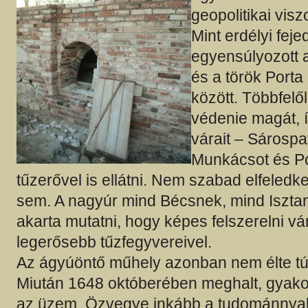
geopolitikai vis
Mint erdélyi fej
egyensúlyozott 
és a török Porta 
között. Többfelől
védenie magát, 
várait – Sárospat
Munkácsot és Po
tűzerővel is ellátni. Nem szabad elfeledke
sem. A nagyúr mind Bécsnek, mind Iszt
akarta mutatni, hogy képes felszerelni vár
legerősebb tűzfegyvereivel.
Az ágyúöntő műhely azonban nem élte túl
Miután 1648 októberében meghalt, gyakor
az üzem. Özvegye inkább a tudománnyal,