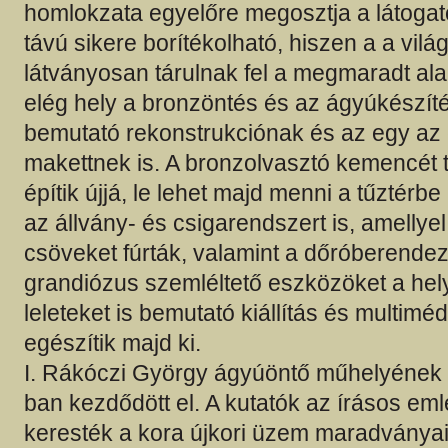
homlokzata egyelőre megosztja a látoga
távú sikere borítékolható, hiszen a a vilá
látványosan tárulnak fel a megmaradt alap
elég hely a bronzöntés és az ágyúkészít
bemutató rekonstrukciónak és az egy az
makettnek is. A bronzolvasztó kemencét 
építik újjá, le lehet majd menni a tűztérbe i
az állvány- és csigarendszert is, amellyel 
csöveket fúrták, valamint a dőróberendezé
grandiózus szemléltető eszközöket a hely
leleteket is bemutató kiállítás és multimé
egészítik majd ki.
I. Rákóczi György ágyúöntő műhelyének 
ban kezdődött el. A kutatók az írásos em
keresték a kora újkori üzem maradványait,