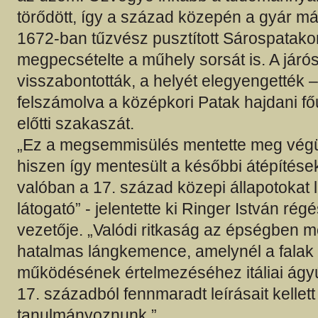
törődött, így a század közepén a gyár má
1672-ban tűzvész pusztított Sárospatako
megpecsételte a műhely sorsát is. A járószin
visszabontották, a helyét elegyengették –
felszámolva a középkori Patak hajdani fő
előtti szakaszát.
„Ez a megsemmisülés mentette meg végül
hiszen így mentesült a későbbi átépítések
valóban a 17. század közepi állapotokat l
látogató” - jelentette ki Ringer István régé
vezetője. „Valódi ritkaság az épségben 
hatalmas lángkemence, amelynél a falak 
működésének értelmezéséhez itáliai ágy
17. századból fennmaradt leírásait kellett
tanulmányoznunk.”