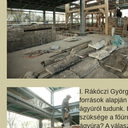
I. Rákóczi Györ
források alapján 
ágyúról tudunk. 
szüksége a főúr
ágyúra? A válas