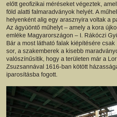
előtt geofizikai méréseket végeztek, amel
föld alatti falmaradványok helyét. A műhel
helyenként alig egy arasznyira voltak a pa
Az ágyúöntő műhelyt – amely a kora újkor
emléke Magyarországon – I. Rákóczi Györ
Bár a most látható falak kiépítésére csak
sor, a szakemberek a kisebb maradványo
valószínűsítik, hogy a területen már a Lor
Zsuzsannával 1616-ban kötött házassága
iparosításba fogott.