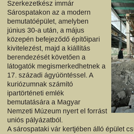
Szerkezetkész immár
Sárospatakon az a modern
bemutatóépület, amelyben
június 30-a után, a május
közepén befejeződő építőipari
kivitelezést, majd a kiállítás
berendezését követően a
látogatók megismerkedhetnek a
17. századi ágyúöntéssel. A
kuriózumnak számító
ipartörténeti emlék
bemutatására a Magyar
Nemzeti Múzeum nyert el forrást
uniós pályázatból.
A sárospataki vár kertjében álló épület 