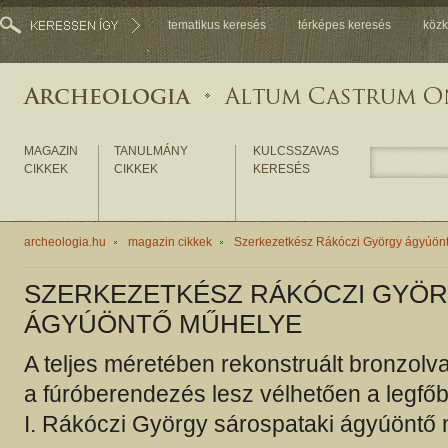
tematikus keresés
térképes keresés
közk
MAGAZIN
TANULMÁNY
KULCSSZAVAS
CIKKEK
CIKKEK
KERESÉS
archeologia.hu
magazin cikkek
Szerkezetkész Rákóczi György ágyúön
SZERKEZETKÉSZ RÁKÓCZI GYÖ
ÁGYÚÖNTŐ MŰHELYE
A teljes méretében rekonstruált bronzol
a fúróberendezés lesz vélhetően a legfő
I. Rákóczi György sárospataki ágyúöntő