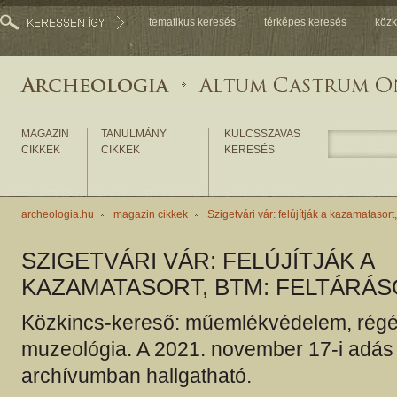
tematikus keresés
térképes keresés
közk
MAGAZIN
TANULMÁNY
KULCSSZAVAS
CIKKEK
CIKKEK
KERESÉS
archeologia.hu
magazin cikkek
Szigetvári vár: felújítják a kazamataso
SZIGETVÁRI VÁR: FELÚJÍTJÁK A
KAZAMATASORT, BTM: FELTÁRÁ
Közkincs-kereső: műemlékvédelem, régé
muzeológia. A 2021. november 17-i adás
archívumban hallgatható.