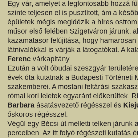
Egy vár, amelyet a legfontosabb hozzá 
szinte teljesen el is pusztított, ám a késő
épületek mégis megidézik a híres ostrom 
műsor első felében Szigetváron járunk, ah
kazamatasor felújítása, hogy hamarosan
látnivalókkal is várják a látogatókat. A k
Ferenc
várkapitány.
Ezután a volt óbudai szeszgyár területére
évek óta kutatnak a Budapesti Történet
szakemberei. A mostani feltárási szakas
római kori leletek egyaránt előkerültek. R
Barbara
ásatásvezető régésszel és
Kisj
őskoros régésszel.
Végül egy Bécsi út melletti telken járunk 
perceiben. Az itt folyó régészeti kutatás 