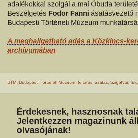
adalékokkal szolgál a mai Óbuda területé
Beszélgetés
Fodor Fanni
ásatásvezető r
Budapesti Történeti Múzeum munkatársá
A meghallgatható adás a Közkincs-ke
archívumában
BTM
,
Budapesti Történeti Múzeum
,
feltárás
,
ásatás
,
Szigetvár
,
felú
Érdekesnek, hasznosnak talá
Jelentkezzen magazinunk ál
olvasójának!