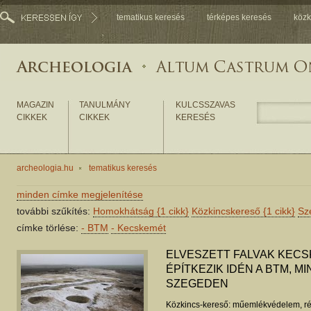
tematikus keresés
térképes keresés
közk
MAGAZIN
TANULMÁNY
KULCSSZAVAS
CIKKEK
CIKKEK
KERESÉS
archeologia.hu
tematikus keresés
minden címke megjelenítése
további szűkítés:
Homokhátság
{1 cikk}
Közkincskereső
{1 cikk}
Sz
címke törlése:
-
BTM
-
Kecskemét
ELVESZETT FALVAK KEC
ÉPÍTKEZIK IDÉN A BTM, 
SZEGEDEN
Közkincs-kereső: műemlékvédelem, ré