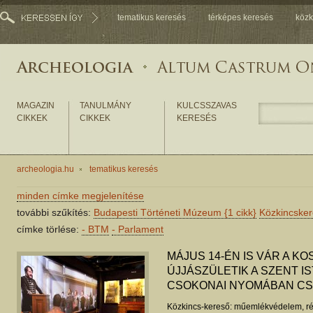
tematikus keresés
térképes keresés
közk
MAGAZIN
TANULMÁNY
KULCSSZAVAS
CIKKEK
CIKKEK
KERESÉS
archeologia.hu
tematikus keresés
minden címke megjelenítése
további szűkítés:
Budapesti Történeti Múzeum
{1 cikk}
Közkincske
címke törlése:
-
BTM
-
Parlament
MÁJUS 14-ÉN IS VÁR A KO
ÚJJÁSZÜLETIK A SZENT I
CSOKONAI NYOMÁBAN C
Közkincs-kereső: műemlékvédelem, ré