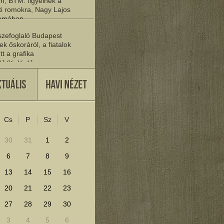
n, BTM: figyelnek a
i romokra, Nagy Lajos
yomában
03 06:20:19
zefoglaló Budapest
ek őskoráról, a fiatalok
tt a grafika
03 06:16:43
vője
27 22:37:30
Cs
P
Sz
V
lenítéséhez kattints ide!
30
31
1
2
6
7
8
9
13
14
15
16
20
21
22
23
27
28
29
30
3
4
5
6