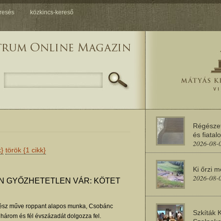
resés
közkincs-kereső
Régésze
és fiatal
2026-08-
k}
török
{1 cikk}
Ki őrzi 
2026-08-
 GYŐZHETETLEN VÁR: KÖTET
nész műve roppant alapos munka, Csobánc
Szkíták 
 három és fél évszázadát dolgozza fel.