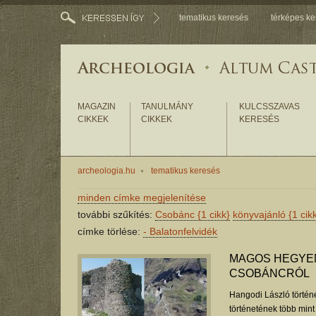
tematikus keresés
térképes ke
MAGAZIN
TANULMÁNY
KULCSSZAVAS
CIKKEK
CIKKEK
KERESÉS
archeologia.hu
tematikus keresés
minden címke megjelenítése
további szűkítés:
Csobánc
{1 cikk}
könyvajánló
{1 cik
címke törlése:
-
Balatonfelvidék
MAGOS HEGYEN
CSOBÁNCRÓL
Hangodi László törté
történetének több mint