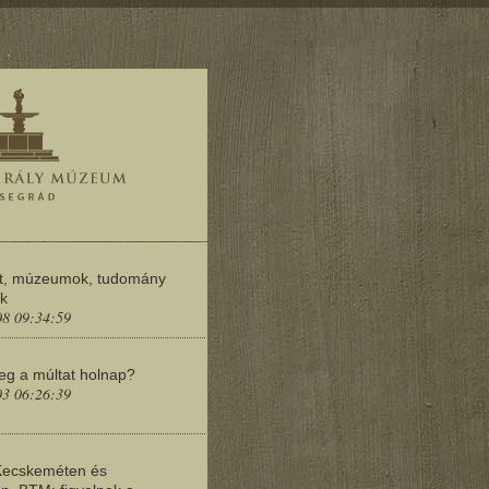
t, múzeumok, tudomány
ok
08 09:34:59
meg a múltat holnap?
03 06:26:39
Kecskeméten és