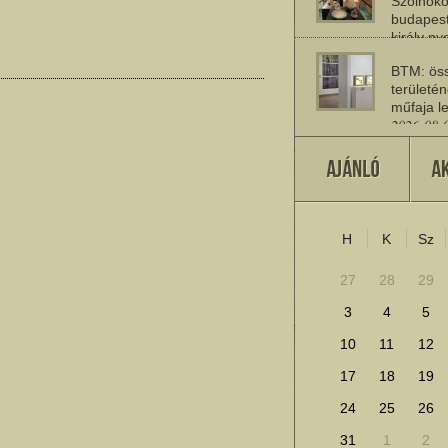
Szolnoko
budapest
király n
2026-08-
BTM: öss
területén
műfaja le
2026-08-
A múlt jö
2026-07-
H
K
Sz
További cikkek megje
27
28
29
3
4
5
10
11
12
17
18
19
24
25
26
31
1
2