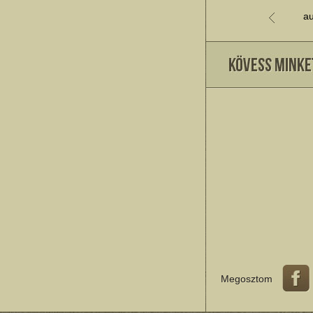
au
Megosztom