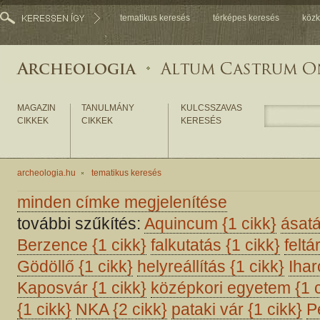
tematikus keresés
térképes keresés
közk
MAGAZIN
TANULMÁNY
KULCSSZAVAS
CIKKEK
CIKKEK
KERESÉS
archeologia.hu
tematikus keresés
minden címke megjelenítése
további szűkítés:
Aquincum
{1 cikk}
ásat
Berzence
{1 cikk}
falkutatás
{1 cikk}
felt
Gödöllő
{1 cikk}
helyreállítás
{1 cikk}
Iha
Kaposvár
{1 cikk}
középkori egyetem
{1 
{1 cikk}
NKA
{2 cikk}
pataki vár
{1 cikk}
P