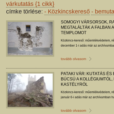
várkutatás
{1 cikk}
címke törlése:
-
Közkincskereső
-
bemuta
SOMOGYI VÁRSORSOK, R
MEGTALÁLTÁK A FALBAN 
TEMPLOMOT
Közkincs-kereső: műemlékvédelem, ré
december 1-i adás már az archívumban
tovább olvasom
PATAKI VÁR: KUTATÁS ÉS
BÚCSÚ A KOLLÉGIUMTÓL,
KASTÉLYRÓL
Közkincs-kereső: műemlékvédelem, ré
január 6-i adás már az archívumban ha
tovább olvasom