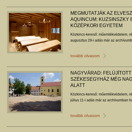
MEGMUTATJÁK AZ ELVES
AQUINCUM: KUZSINSZKY 8
KÖZÉPKORI EGYETEM
Közkincs-kereső: műemlékvédelem, ré
augusztus 29-i adás már az archívumb
tovább olvasom
NAGYVÁRAD: FELÚJÍTOTT 
SZÉKESEGYHÁZ MÉG NAG
ALATT
Közkincs-kereső: műemlékvédelem, ré
július 11-i adás már az archívumban ha
tovább olvasom