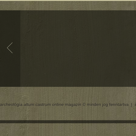
archeológia altum castrum online magazin © minden jog fenntartva |