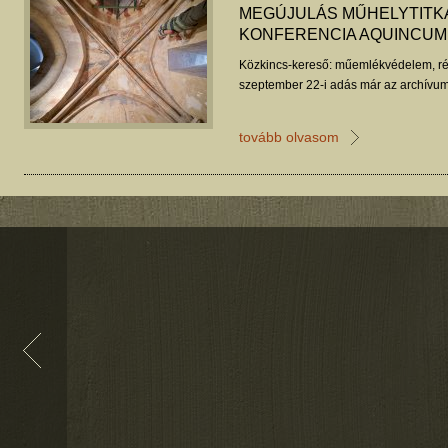
MEGÚJULÁS MŰHELYTITKA
KONFERENCIA AQUINCU
Közkincs-kereső: műemlékvédelem, ré
szeptember 22-i adás már az archívum
tovább olvasom