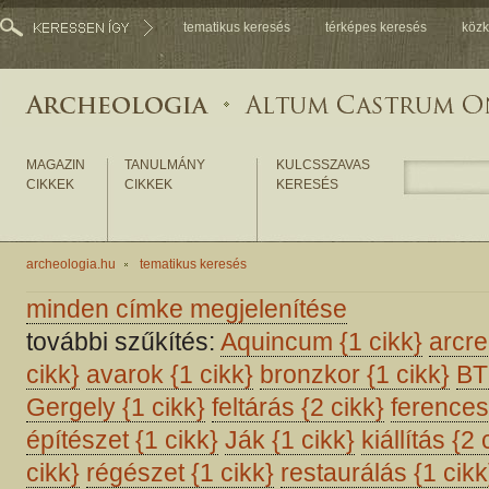
tematikus keresés
térképes keresés
közk
MAGAZIN
TANULMÁNY
KULCSSZAVAS
CIKKEK
CIKKEK
KERESÉS
archeologia.hu
tematikus keresés
minden címke megjelenítése
további szűkítés:
Aquincum
{1 cikk}
arcr
cikk}
avarok
{1 cikk}
bronzkor
{1 cikk}
B
Gergely
{1 cikk}
feltárás
{2 cikk}
ference
építészet
{1 cikk}
Ják
{1 cikk}
kiállítás
{2 
cikk}
régészet
{1 cikk}
restaurálás
{1 cikk