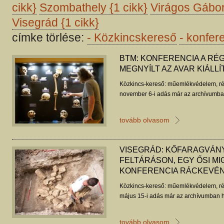
cikk}
Szombathely
{1 cikk}
Virágos Gábo
Visegrád
{1 cikk}
címke törlése:
-
Közkincskereső
-
konfere
BTM: KONFERENCIA A RÉ
MEGNYÍLT AZ AVAR KIÁL
Közkincs-kereső: műemlékvédelem, ré
november 6-i adás már az archívumban
tovább olvasom
VISEGRÁD: KŐFARAGVÁN
FELTÁRÁSON, EGY ŐSI MI
KONFERENCIA RÁCKEVÉ
Közkincs-kereső: műemlékvédelem, ré
május 15-i adás már az archívumban h
tovább olvasom