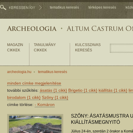
tematikus keresés
térképes keresés
közk
MAGAZIN
TANULMÁNY
KULCSSZAVAS
CIKKEK
CIKKEK
KERESÉS
archeologia.hu
tematikus keresés
minden címke megjelenítése
további szűkítés:
ásatás
{1 cikk}
Brigetio
{1 cikk}
kiállítás
{1 cikk}
li
birodalom
{1 cikk}
Szőny
{1 cikk}
címke törlése:
-
Komáron
SZŐNY: ÁSATÁSMUSTRA 
KIÁLLÍTÁSMEGNYITÓ
Július 24-én, szerdán 2 órakor a Ko