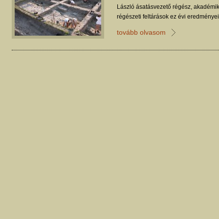
László ásatásvezető régész, akadémik
régészeti feltárások ez évi eredménye
Dunakanyarban című kiállítást.
tovább olvasom