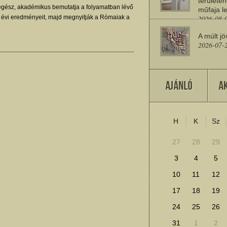
területén
égész, akadémikus bemutatja a folyamatban lévő
műfaja le
z évi eredményeit, majd megnyitják a Rómaiak a
2026-08-
llítást.
A múlt jö
2026-07-
Miért sz
2026-07-
H
K
Sz
További cikkek megje
27
28
29
3
4
5
10
11
12
17
18
19
24
25
26
31
1
2