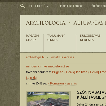
tematikus keresés
térképes ke
MAGAZIN
TANULMÁNY
KULCSSZAVAS
CIKKEK
CIKKEK
KERESÉS
archeologia.hu
tematikus keresés
minden címke megjelenítése
további szűkítés:
Brigetio
{1 cikk}
kiállítás
{1 cikk}
lim
{1 cikk}
címke törlése:
-
Komáron
-
ásatás
SZŐNY: ÁSATÁ
KIÁLLÍTÁSMEG
Július 24-én, szerdán