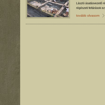
László ásatásvezető r
régészeti feltárások e
Dunakanyarban című kiá
tovább olvasom