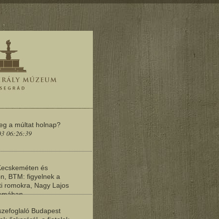
meg a múltat holnap?
03 06:26:39
Kecskeméten és
n, BTM: figyelnek a
i romokra, Nagy Lajos
yomában
03 06:20:19
zefoglaló Budapest