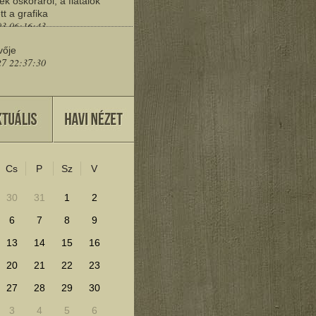
ek őskoráról, a fiatalok
tt a grafika
03 06:16:43
vője
27 22:37:30
eresd a műemlékeket?
25 11:30:41
Cs
P
Sz
V
lenítéséhez kattints ide!
30
31
1
2
6
7
8
9
13
14
15
16
20
21
22
23
27
28
29
30
3
4
5
6