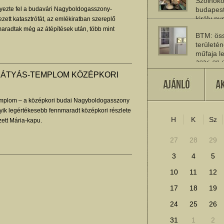
Szolnoko
yezte fel a budavári Nagyboldogasszony-
budapest
király n
ett katasztrófát, az emlékiratban szereplő
2026-08-
adtak még az átépítések után, több mint
BTM: öss
s.
területén
műfaja le
2026-08-
MÁTYÁS-TEMPLOM KÖZÉPKORI
A múlt jö
2026-07-
emplom – a középkori budai Nagyboldogasszony
ik legértékesebb fennmaradt középkori részlete
H
K
Sz
További cikkek megje
ett Mária-kapu.
27
28
29
3
4
5
10
11
12
17
18
19
24
25
26
31
1
2