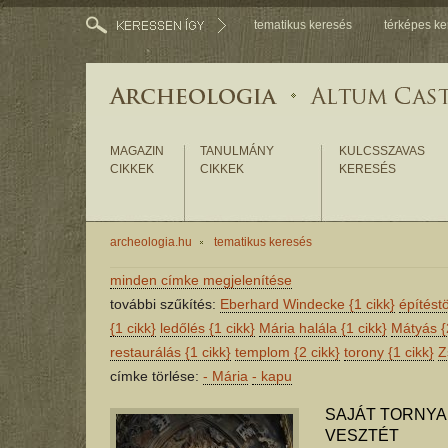
tematikus keresés
térképes ke
MAGAZIN
TANULMÁNY
KULCSSZAVAS
CIKKEK
CIKKEK
KERESÉS
archeologia.hu
tematikus keresés
minden címke megjelenítése
további szűkítés:
Eberhard Windecke
{1 cikk}
építést
{1 cikk}
ledőlés
{1 cikk}
Mária halála
{1 cikk}
Mátyás
{
restaurálás
{1 cikk}
templom
{2 cikk}
torony
{1 cikk}
Z
címke törlése:
-
Mária
-
kapu
SAJÁT TORNYA
VESZTÉT