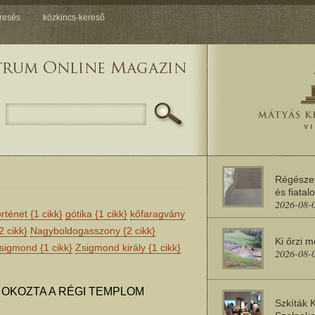
resés
közkincs-kereső
Régésze
és fiatal
2026-08-
örténet
{1 cikk}
gótika
{1 cikk}
kőfaragvány
2 cikk}
Nagyboldogasszony
{2 cikk}
Ki őrzi 
sigmond
{1 cikk}
Zsigmond király
{1 cikk}
2026-08-
 OKOZTA A RÉGI TEMPLOM
Szkíták 