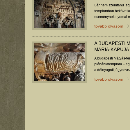
Bár nem szemtanú jeg
templomban bekövetkez
eseménynek nyomai mar
hatszáz év távlatából i
tovább olvasom
A BUDAPESTI 
MÁRIA-KAPUJA
A budapesti Mátyás-t
plébániatemplom – egy
a délnyugati, úgynevez
tovább olvasom