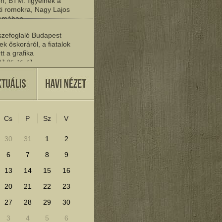
n, BTM: figyelnek a
i romokra, Nagy Lajos
yomában
03 06:20:19
zefoglaló Budapest
ek őskoráról, a fiatalok
tt a grafika
03 06:16:43
vője
27 22:37:30
Cs
P
Sz
V
lenítéséhez kattints ide!
30
31
1
2
6
7
8
9
13
14
15
16
20
21
22
23
27
28
29
30
3
4
5
6