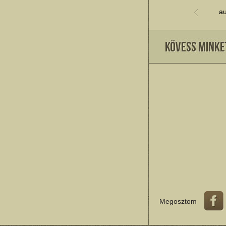
au
Megosztom