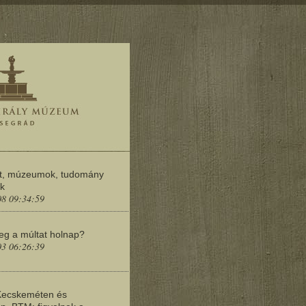
t, múzeumok, tudomány
ok
08 09:34:59
meg a múltat holnap?
03 06:26:39
Kecskeméten és