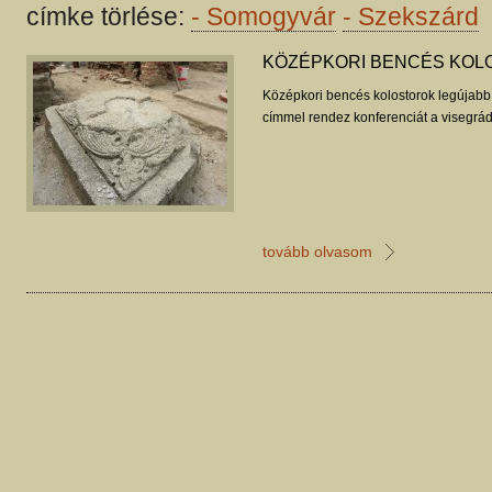
címke törlése:
-
Somogyvár
-
Szekszárd
KÖZÉPKORI BENCÉS KOL
Középkori bencés kolostorok legújab
címmel rendez konferenciát a visegrá
tovább olvasom