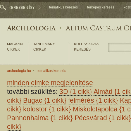
tematikus keresés
térképes keresés
közk
MAGAZIN
TANULMÁNY
KULCSSZAVAS
CIKKEK
CIKKEK
KERESÉS
archeologia.hu
tematikus keresés
minden címke megjelenítése
további szűkítés:
3D
{1 cikk}
Almád
{1 cik
cikk}
Bugac
{1 cikk}
felmérés
{1 cikk}
Kap
cikk}
kolostor
{1 cikk}
Miskolctapolca
{1 c
Pannonhalma
{1 cikk}
Pécsvárad
{1 cikk}
cikk}